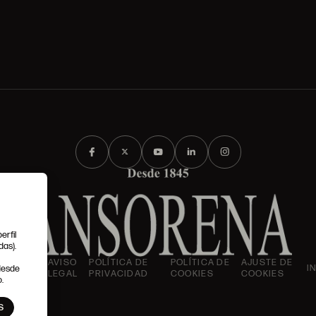
erfil
das).
IONES
AVISO
POLÍTICA DE
POLÍTICA DE
AJUSTE DE
I
 desde
LES
LEGAL
PRIVACIDAD
COOKIES
COOKIES
.
S