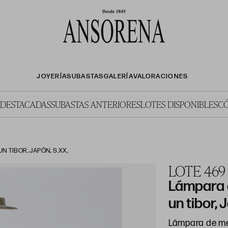
JOYERÍA
SUBASTAS
GALERÍA
VALORACIONES
 DESTACADAS
SUBASTAS ANTERIORES
LOTES DISPONIBLES
C
N TIBOR, JAPÓN, S.XX,
LOTE 469
Lámpara 
un tibor,
Lámpara de mes