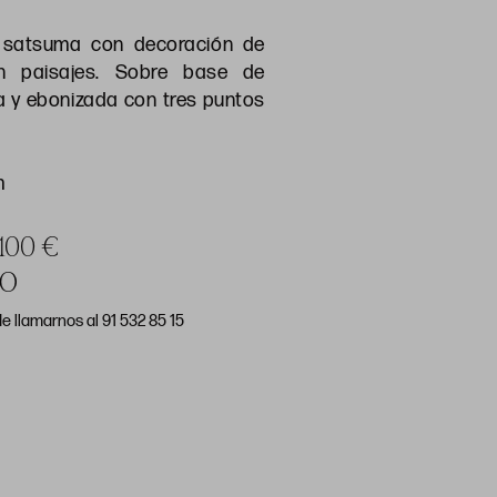
 satsuma con decoración de
n paisajes. Sobre base de
a y ebonizada con tres puntos
m
 100 €
DO
e llamarnos al 91 532 85 15