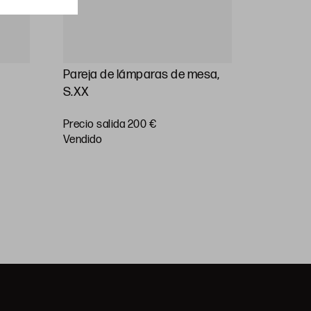
Pareja de lámparas de mesa,
Lámpara
S.XX
un jarró
verde, C
Precio salida 200 €
vendido
Precio sa
vendido