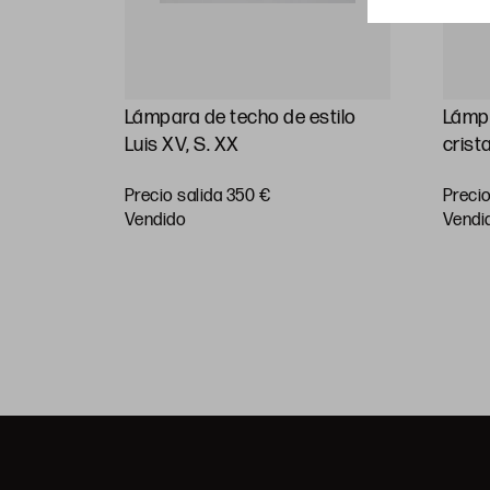
uiendo
Lámpara de techo de estilo
Lámpa
Luis XV, S. XX
crista
Precio salida 350 €
Precio
RAR
vendido
vendi