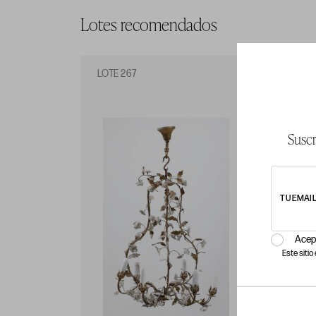
Lotes recomendados
LOTE 267
LO
Suscr
TU EMAI
Acep
Este siti