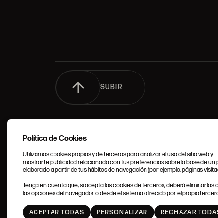
SUBIR
Política de Cookies
Utilizamos cookies propias y de terceros para analizar el uso del sitio web y
mostrarte publicidad relacionada con tus preferencias sobre la base de un p
elaborado a partir de tus hábitos de navegación (por ejemplo, páginas visita
CONDIC
Tenga en cuenta que, si acepta las cookies de terceros, deberá eliminarlas
GENERA
las opciones del navegador o desde el sistema ofrecido por el propio tercero
ACEPTAR TODAS
PERSONALIZAR
RECHAZAR TODA