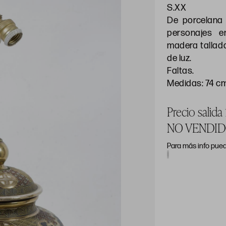
S.XX
De porcelana
personajes e
madera tallad
de luz.
Faltas.
Medidas: 74 c
Precio salida
NO VENDI
Para más info pued