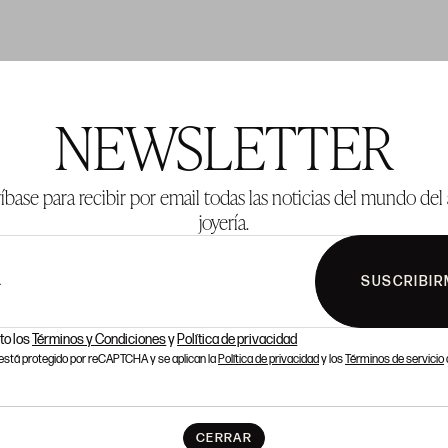
TE 281
LOTE 282
NEWSLETTER
íbase para recibir por email todas las noticias del mundo del 
joyería.
SUSCRIBIR
L
to los
Términos y Condiciones
y
Política de privacidad
o está protegido por reCAPTCHA y se aplican la
Política de privacidad
y los
Términos de servicio
CERRAR