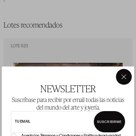
Lotes recomendados
LOTE 623
×
NEWSLETTER
Suscríbase para recibir por email todas las noticias
del mundo del arte y joyería.
TU EMAIL
SUSCRIBIRME
Acepto los
Términos y Condiciones
y
Política de privacidad