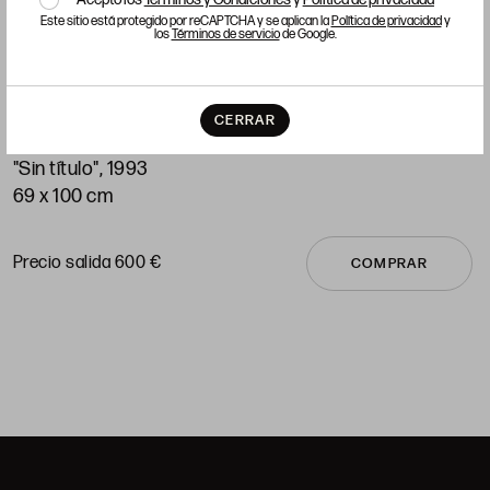
Este sitio está protegido por reCAPTCHA y se aplican la
Política de privacidad
y
los
Términos de servicio
de Google.
RAMÓN LORDA ''RAMÓN DESIDE"
CERRAR
Marín (Pontevedra) (1935) / (2016)
(
"Sin título", 1993
"
69 x 100 cm
7
Precio salida 600 €
P
COMPRAR