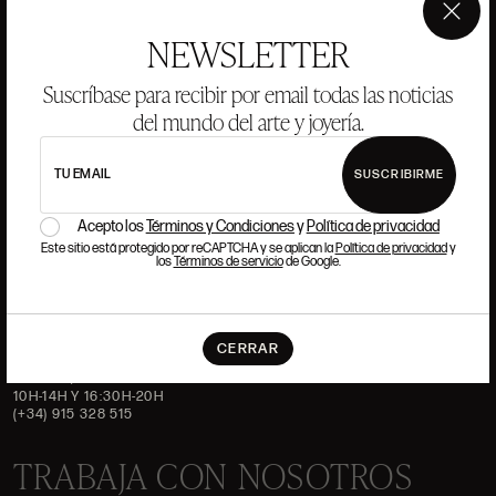
HISTORIA
ANSORENA
×
NEWSLETTER
EQUIPO
Suscríbase para recibir por email todas las noticias
JOYERÍA
GALERÍA
del mundo del arte y joyería.
SUBASTAS
VALORACIONES
PREGUNTAS FRECUENTES
TU EMAIL
SUSCRIBIRME
CONTACTO
Acepto los
Términos y Condiciones
y
Política de privacidad
Este sitio está protegido por reCAPTCHA y se aplican la
Política de privacidad
y
los
Términos de servicio
de Google.
DÓNDE ESTAMOS
CERRAR
ALCALÁ, 52. MADRID
10H-14H Y 16:30H-20H
(+34) 915 328 515
TRABAJA CON NOSOTROS