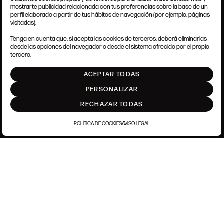
mostrarte publicidad relacionada con tus preferencias sobre la base de un
perfil elaborado a partir de tus hábitos de navegación (por ejemplo, páginas
CONDICIONES GENERALES
visitadas).
AVISO LEGAL
POLÍTICA DE PRIVACIDAD
Tenga en cuenta que, si acepta las cookies de terceros, deberá eliminarlas
POLÍTICA DE COOKIES
desde las opciones del navegador o desde el sistema ofrecido por el propio
AJUSTE DE COOKIES
tercero.
INTRANET
ACEPTAR TODAS
SUBIR
PERSONALIZAR
RECHAZAR TODAS
POLÍTICA DE COOKIES
AVISO LEGAL