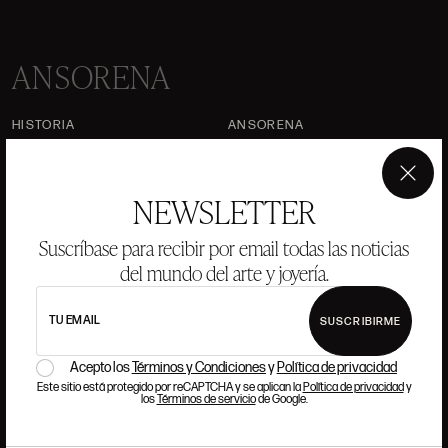
ANSORENA
HISTORIA
ANSORENA
EQUIPO
×
NEWSLETTER
JOYERÍA
GALERÍA
SUBASTAS
VALORACIONES
Suscríbase para recibir por email todas las noticias
del mundo del arte y joyería.
PREGUNTAS FRECUENTES
CONTACTO
TU EMAIL
SUSCRIBIRME
Acepto los
Términos y Condiciones
y
Política de privacidad
Este sitio está protegido por reCAPTCHA y se aplican la
Política de privacidad
y
DÓNDE ESTAMOS
los
Términos de servicio
de Google.