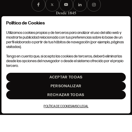
Política de Cookies
Utilizamos cookies propias y de terceros para analizar el uso del sitio web y
mostrarte publicidad relacionada con tus preferencias sobre la base de un
perfil elaborado a partir de tus hábitos de navegación (por ejemplo, páginas
CONDICIONES GENERALES
visitadas).
AVISO LEGAL
POLÍTICA DE PRIVACIDAD
Tenga en cuenta que, si acepta las cookies de terceros, deberá eliminarlas
POLÍTICA DE COOKIES
desde las opciones del navegador o desde el sistema ofrecido por el propio
AJUSTE DE COOKIES
tercero.
INTRANET
ACEPTAR TODAS
SUBIR
PERSONALIZAR
RECHAZAR TODAS
POLÍTICA DE COOKIES
AVISO LEGAL