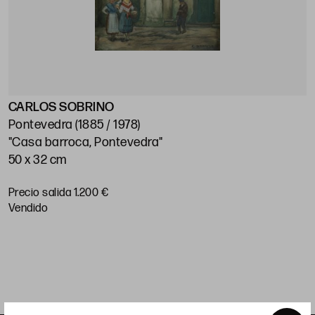
CARLOS SOBRINO
J
Pontevedra (1885 / 1978)
M
"Casa barroca, Pontevedra"
"
50 x 32 cm
5
Precio salida 1.200 €
P
vendido