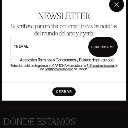
×
NEWSLETTER
ANSORENA
Suscríbase para recibir por email todas las noticias
del mundo del arte y joyería.
HISTORIA
ANSORENA
TU EMAIL
SUSCRIBIRME
EQUIPO
Acepto los
Términos y Condiciones
y
Política de privacidad
JOYERÍA
GALERÍA
Este sitio está protegido por reCAPTCHA y se aplican la
Política de privacidad
y
SUBASTAS
VALORACIONES
los
Términos de servicio
de Google.
PREGUNTAS FRECUENTES
CONTACTO
CERRAR
DÓNDE ESTAMOS