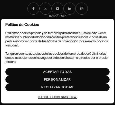
Política de Cookies
Utilizamos cookies propias y de terceros para analizar el uso del sitio web y
mostrarte publicidad relacionada con tus preferencias sobre la base de un
perfil elaborado a partir de tus hábitos de navegación (por ejemplo, páginas
CONDICIONES GENERALES
visitadas).
AVISO LEGAL
POLÍTICA DE PRIVACIDAD
Tenga en cuenta que, si acepta las cookies de terceros, deberá eliminarlas
POLÍTICA DE COOKIES
desde las opciones del navegador o desde el sistema ofrecido por el propio
AJUSTE DE COOKIES
tercero.
INTRANET
ACEPTAR TODAS
SUBIR
PERSONALIZAR
RECHAZAR TODAS
POLÍTICA DE COOKIES
AVISO LEGAL