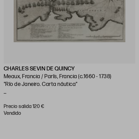
CHARLES SEVIN DE QUINCY
J
Meaux, Francia / París, Francia (c.1660 - 1738)
"Río de Janeiro. Carta náutica"
"
p
Huella: 21 x 28 cm; papel: 25,5 x 38,5 cm
Precio salida 120 €
P
vendido