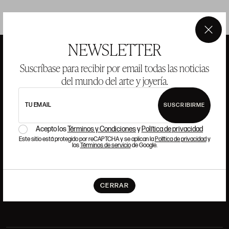
×
NEWSLETTER
Suscríbase para recibir por email todas las noticias
ANSORENA
del mundo del arte y joyería.
TU EMAIL
SUSCRIBIRME
HISTORIA
ANSORENA
EQUIPO
Acepto los
Términos y Condiciones
y
Política de privacidad
Este sitio está protegido por reCAPTCHA y se aplican la
Política de privacidad
y
JOYERÍA
GALERÍA
los
Términos de servicio
de Google.
SUBASTAS
VALORACIONES
PREGUNTAS FRECUENTES
CERRAR
CONTACTO