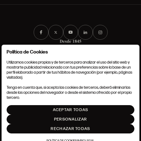
Política de Cookies
Utilizamos cookies propias y de terceros para analizar el uso del sitio web y
mostrarte publicidad relacionada con tus preferencias sobre la base de un
perfil elaborado a partir de tus hábitos de navegación (por ejemplo, páginas
CONDICIONES GENERALES
visitadas).
AVISO LEGAL
POLÍTICA DE PRIVACIDAD
Tenga en cuenta que, si acepta las cookies de terceros, deberá eliminarlas
POLÍTICA DE COOKIES
desde las opciones del navegador o desde el sistema ofrecido por el propio
AJUSTE DE COOKIES
tercero.
INTRANET
ACEPTAR TODAS
SUBIR
PERSONALIZAR
RECHAZAR TODAS