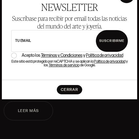
×
NEWSLETTER
DÓNDE ESTAMOS
Suscríbase para recibir por email todas las noticias
del mundo del arte y joyería.
ALCALÁ, 52. MADRID
10H-14H Y 16:30H-20H
TU EMAIL
(+34) 915 328 515
SUSCRIBIRME
TRABAJA CON NOSOTROS
Acepto los
Términos y Condiciones
y
Política de privacidad
Este sitio está protegido por reCAPTCHA y se aplican la
Política de privacidad
y
los
Términos de servicio
de Google.
Si quieres formar parte del equipo de Ansorena, buscamos
talento que tenga pasión y admiración por el Arte, la Cultura,
la Tradición y la Modernidad.
CERRAR
LEER MÁS