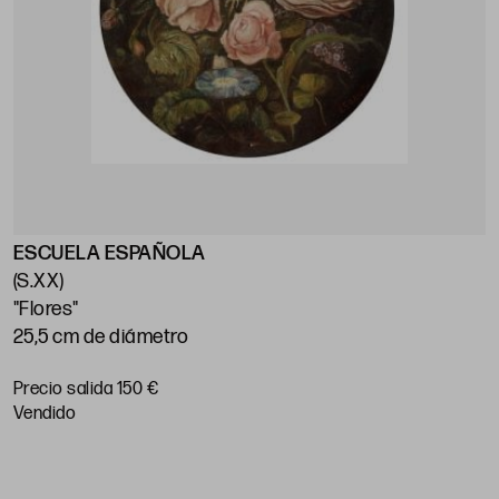
ESCUELA ESPAÑOLA
E
(S.XX)
(
"Flores"
"
25,5 cm de diámetro
1
Precio salida 150 €
P
vendido