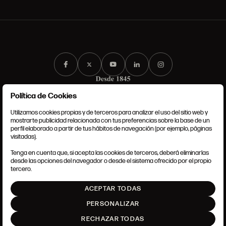
Política de Cookies
Utilizamos cookies propias y de terceros para analizar el uso del sitio web y
mostrarte publicidad relacionada con tus preferencias sobre la base de un
perfil elaborado a partir de tus hábitos de navegación (por ejemplo, páginas
CONDICIONES GENERALES
visitadas).
AVISO LEGAL
POLÍTICA DE PRIVACIDAD
Tenga en cuenta que, si acepta las cookies de terceros, deberá eliminarlas
POLÍTICA DE COOKIES
desde las opciones del navegador o desde el sistema ofrecido por el propio
AJUSTE DE COOKIES
tercero.
INTRANET
ACEPTAR TODAS
SUBIR
PERSONALIZAR
RECHAZAR TODAS