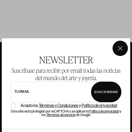
×
NEWSLETTER
ANSORENA
Suscríbase para recibir por email todas las noticias
del mundo del arte y joyería.
HISTORIA
ANSORENA
EQUIPO
TU EMAIL
SUSCRIBIRME
Acepto los
Términos y Condiciones
y
Política de privacidad
JOYERÍA
GALERÍA
Este sitio está protegido por reCAPTCHA y se aplican la
Política de privacidad
y
SUBASTAS
VALORACIONES
los
Términos de servicio
de Google.
PREGUNTAS FRECUENTES
CONTACTO