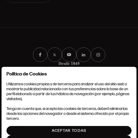
Política de Cookies
Utilizamos cookies propias y de terceros para analizar el uso del sitio web y
mostrarte publicidad relacionada con tus preferencias sobre la base de un
perfil elaborado a partir de tus hábitos de navegación (por ejemplo, páginas
CONDICIONES GENERALES
visitadas).
AVISO LEGAL
POLÍTICA DE PRIVACIDAD
Tenga en cuenta que, si acepta las cookies de terceros, deberá eliminarlas
POLÍTICA DE COOKIES
desde las opciones del navegador o desde el sistema ofrecido por el propio
AJUSTE DE COOKIES
tercero.
INTRANET
ACEPTAR TODAS
SUBIR