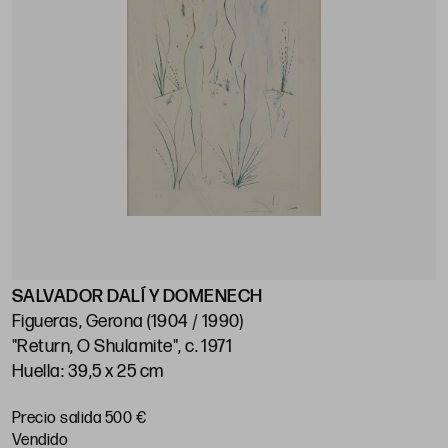
SALVADOR DALÍ Y DOMENECH
P
Figueras, Gerona (1904 / 1990)
M
"Return, O Shulamite", c. 1971
"
Huella: 39,5 x 25 cm
E
Precio salida 500 €
P
vendido