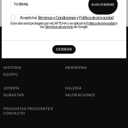
TU EMAIL
SUSCRIBIRME
Acepto los
Términos y Condiciones
y
Política de privacidad
Este sitio está protegido por reCAPTCHA y se aplican la
Política de privacidad
y
los
Términos de servicio
de Google.
CERRAR
ANSORENA
HISTORIA
ANSORENA
EQUIPO
JOYERÍA
GALERÍA
SUBASTAS
VALORACIONES
PREGUNTAS FRECUENTES
CONTACTO