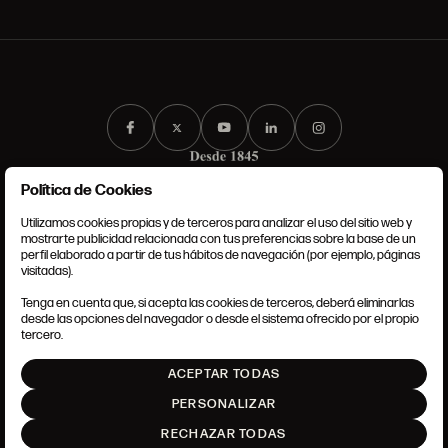
Política de Cookies
Utilizamos cookies propias y de terceros para analizar el uso del sitio web y
mostrarte publicidad relacionada con tus preferencias sobre la base de un
perfil elaborado a partir de tus hábitos de navegación (por ejemplo, páginas
CONDICIONES GENERALES
visitadas).
AVISO LEGAL
POLÍTICA DE PRIVACIDAD
Tenga en cuenta que, si acepta las cookies de terceros, deberá eliminarlas
POLÍTICA DE COOKIES
desde las opciones del navegador o desde el sistema ofrecido por el propio
AJUSTE DE COOKIES
tercero.
INTRANET
ACEPTAR TODAS
SUBIR
PERSONALIZAR
RECHAZAR TODAS