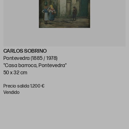
CARLOS SOBRINO
J
Pontevedra (1885 / 1978)
M
"Casa barroca, Pontevedra"
"
50 x 32 cm
5
Precio salida 1.200 €
P
vendido