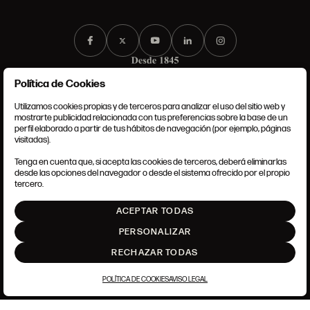
Política de Cookies
Utilizamos cookies propias y de terceros para analizar el uso del sitio web y
mostrarte publicidad relacionada con tus preferencias sobre la base de un
perfil elaborado a partir de tus hábitos de navegación (por ejemplo, páginas
CONDICIONES GENERALES
visitadas).
AVISO LEGAL
POLÍTICA DE PRIVACIDAD
Tenga en cuenta que, si acepta las cookies de terceros, deberá eliminarlas
POLÍTICA DE COOKIES
desde las opciones del navegador o desde el sistema ofrecido por el propio
AJUSTE DE COOKIES
tercero.
INTRANET
ACEPTAR TODAS
SUBIR
PERSONALIZAR
RECHAZAR TODAS
POLÍTICA DE COOKIES
AVISO LEGAL