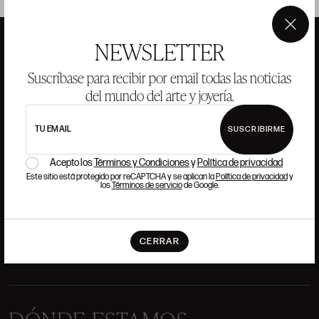
×
NEWSLETTER
Suscríbase para recibir por email todas las noticias
ANSORENA
del mundo del arte y joyería.
HISTORIA
ANSORENA
TU EMAIL
SUSCRIBIRME
EQUIPO
Acepto los
Términos y Condiciones
y
Política de privacidad
JOYERÍA
GALERÍA
Este sitio está protegido por reCAPTCHA y se aplican la
Política de privacidad
y
los
Términos de servicio
de Google.
SUBASTAS
VALORACIONES
PREGUNTAS FRECUENTES
CONTACTO
CERRAR