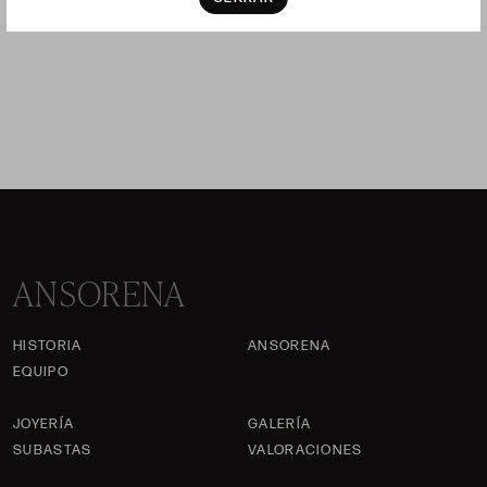
Precio salida 120 €
P
vendido
ANSORENA
HISTORIA
ANSORENA
EQUIPO
JOYERÍA
GALERÍA
SUBASTAS
VALORACIONES