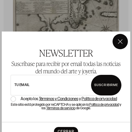
×
NEWSLETTER
Suscríbase para recibir por email todas las noticias
del mundo del arte y joyería.
TU EMAIL
SUSCRIBIRME
CHARLES SEVIN DE QUINCY
J
Acepto los
Términos y Condiciones
y
Política de privacidad
Meaux, Francia / París, Francia (c.1660 - 1738)
Este sitio está protegido por reCAPTCHA y se aplican la
Política de privacidad
y
los
Términos de servicio
de Google.
"Río de Janeiro. Carta náutica"
"
p
Huella: 21 x 28 cm; papel: 25,5 x 38,5 cm
CERRAR