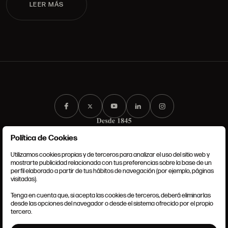
LEER MÁS
Política de Cookies
Utilizamos cookies propias y de terceros para analizar el uso del sitio web y
mostrarte publicidad relacionada con tus preferencias sobre la base de un
perfil elaborado a partir de tus hábitos de navegación (por ejemplo, páginas
CONDICIONES GENERALES
visitadas).
AVISO LEGAL
POLÍTICA DE PRIVACIDAD
Tenga en cuenta que, si acepta las cookies de terceros, deberá eliminarlas
POLÍTICA DE COOKIES
desde las opciones del navegador o desde el sistema ofrecido por el propio
AJUSTE DE COOKIES
tercero.
INTRANET