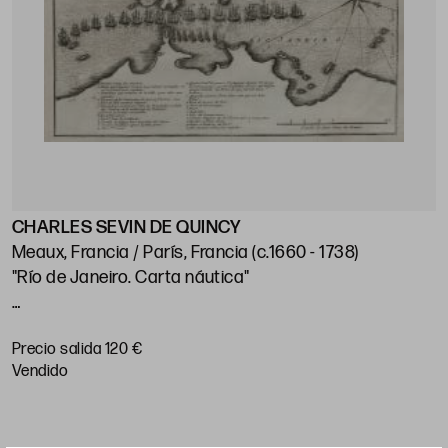
CHARLES SEVIN DE QUINCY
J
Meaux, Francia / París, Francia (c.1660 - 1738)
"Río de Janeiro. Carta náutica"
"
p
Huella: 21 x 28 cm; papel: 25,5 x 38,5 cm
Precio salida 120 €
P
vendido