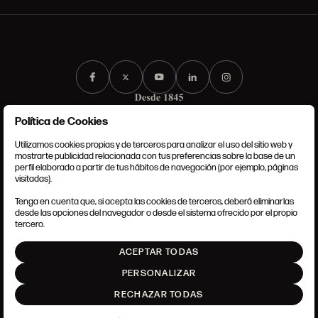
Política de Cookies
Utilizamos cookies propias y de terceros para analizar el uso del sitio web y
mostrarte publicidad relacionada con tus preferencias sobre la base de un
perfil elaborado a partir de tus hábitos de navegación (por ejemplo, páginas
CONDICIONES GENERALES
visitadas).
AVISO LEGAL
POLÍTICA DE PRIVACIDAD
Tenga en cuenta que, si acepta las cookies de terceros, deberá eliminarlas
POLÍTICA DE COOKIES
desde las opciones del navegador o desde el sistema ofrecido por el propio
AJUSTE DE COOKIES
tercero.
INTRANET
ACEPTAR TODAS
SUBIR
PERSONALIZAR
RECHAZAR TODAS