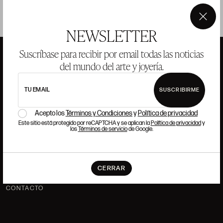
×
NEWSLETTER
Suscríbase para recibir por email todas las noticias
del mundo del arte y joyería.
ANSORENA
TU EMAIL
SUSCRIBIRME
HISTORIA
ANSORENA
Acepto los
Términos y Condiciones
y
Política de privacidad
EQUIPO
Este sitio está protegido por reCAPTCHA y se aplican la
Política de privacidad
y
los
Términos de servicio
de Google.
JOYERÍA
GALERÍA
SUBASTAS
VALORACIONES
CERRAR
PREGUNTAS FRECUENTES
CONTACTO