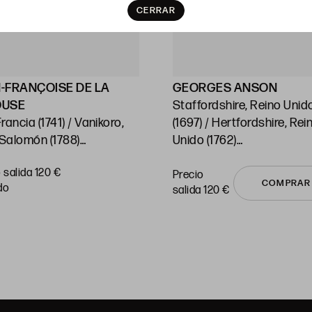
CERRAR
-FRANÇOISE DE LA
GEORGES ANSON
OUSE
Staffordshire, Reino Unid
ncia (1741) / Vanikoro,
(1697) / Hertfordshire, Rei
 Salomón (1788)
Unido (1762)
 Cartas del Océano
"Chile"
 salida 120 €
ico y sus islas"
Huella: 21,5 x 38 cm c/u
Precio
COMPRAR
do
salida 120 €
: 54 x 74 cm