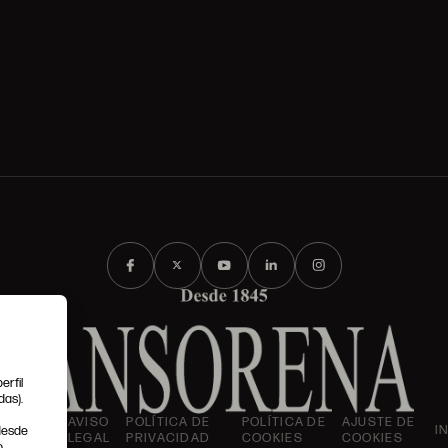
erfil
das).
IONES
AVISO
POLÍTICA DE
POLÍTICA DE
AJUSTE DE
I
 desde
LES
LEGAL
PRIVACIDAD
COOKIES
COOKIES
.