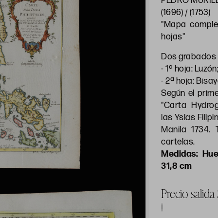
PEDRO MURIL
(1696) / (1753)
"Mapa completo
hojas"
Dos grabados 
- 1ª hoja: Luzón
- 2ª hoja: Bisa
Según el prime
"Carta Hydro
las Yslas Filipi
Manila 1734. 
cartelas.
Hue
31,8 cm
Precio salid