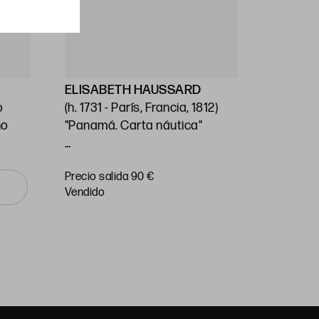
ELISABETH HAUSSARD
GEORG
o
(h. 1731 - París, Francia, 1812)
Stafford
no
"Panamá. Carta náutica"
(1697) / 
Unido (1
14 x 26 cm
"Carta n
Precio salida 90 €
Precio sa
o Mar Pa
vendido
vendido
Huella: 
89 cm