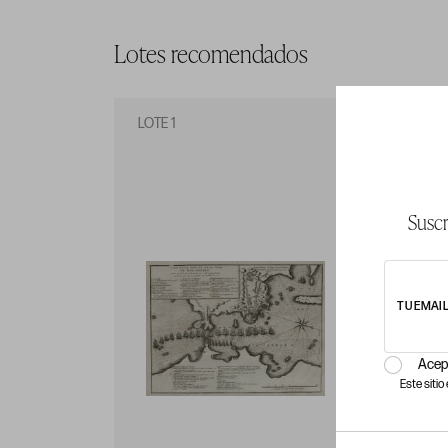
Lotes recomendados
LOTE 1
LO
Suscr
TU EMAI
Acep
Este siti