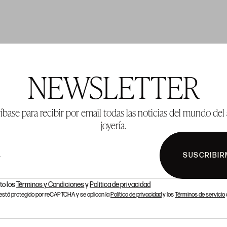
TE 2
LOTE 3
NEWSLETTER
íbase para recibir por email todas las noticias del mundo del 
joyería.
SUSCRIBIR
L
to los
Términos y Condiciones
y
Política de privacidad
o está protegido por reCAPTCHA y se aplican la
Política de privacidad
y los
Términos de servicio