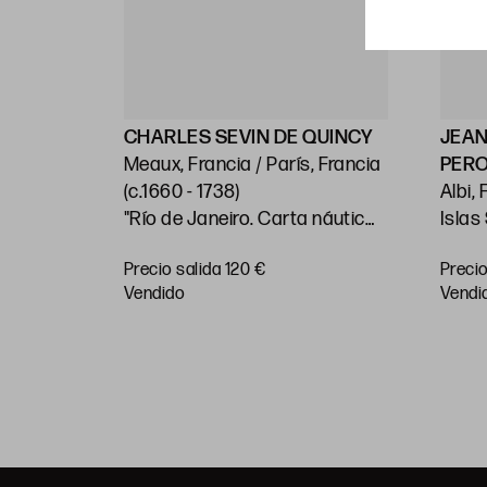
ELLIN
CHARLES SEVIN DE QUINCY
JEAN
Meaux, Francia / París, Francia
PER
)
(c.1660 - 1738)
Albi, Fra
"Río de Janeiro. Carta náutica"
Islas
 costas
"Dos
Precio salida 120 €
Precio
 en las
Huella: 21 x 28 cm; papel: 25,5 x
Pacíf
RAR
vendido
vendi
Sur"
38,5 cm
papel