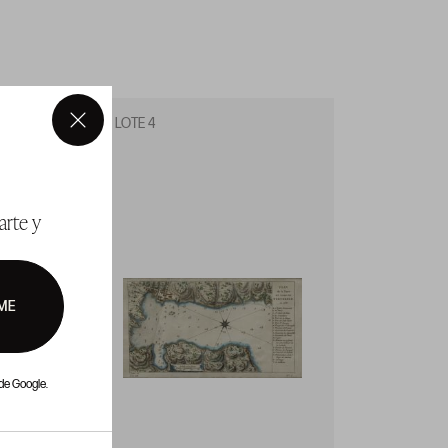
LOTE 4
LOTE 5
×
arte y
ME
de Google.