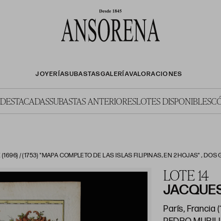
JOYERÍA
SUBASTAS
GALERÍA
VALORACIONES
 DESTACADAS
SUBASTAS ANTERIORES
LOTES DISPONIBLES
C
1696) / (1753) "MAPA COMPLETO DE LAS ISLAS FILIPINAS, EN 2 HOJAS" ,
LOTE 14
JACQUES
París, Francia (