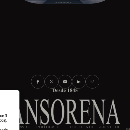
erfil
das).
IONES
AVISO
POLÍTICA DE
POLÍTICA DE
AJUSTE DE
I
 desde