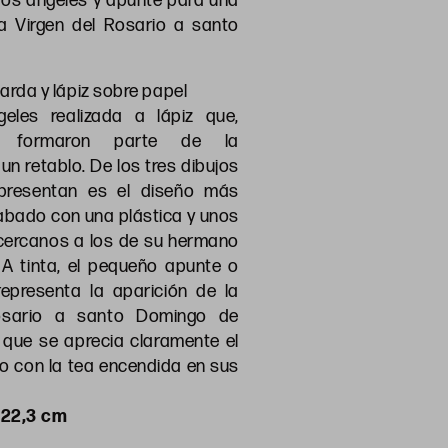
dos ángeles y apunte para una
la Virgen del Rosario a santo
 parda y lápiz sobre papel
eles realizada a lápiz que,
e, formaron parte de la
un retablo. De los tres dibujos
presentan es el diseño más
cabado con una plástica y unos
ercanos a los de su hermano
 A tinta, el pequeño apunte o
representa la aparición de la
osario a santo Domingo de
 que se aprecia claramente el
o con la tea encendida en sus
 22,3 cm