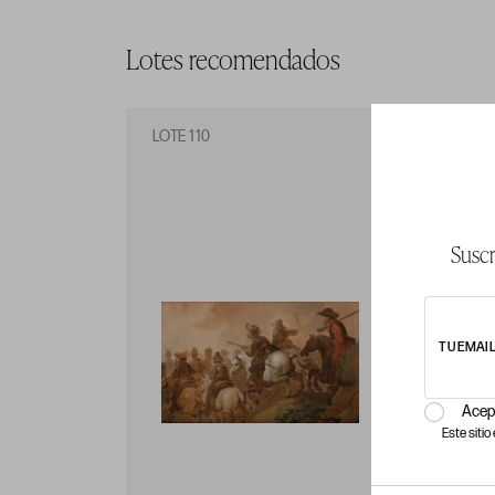
Lotes recomendados
LOTE 110
LO
Suscr
TU EMAI
Acep
Este siti