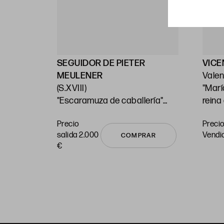
USACHS
SEGUIDOR DE PIETER
VICE
0) /
MEULENER
Valen
(S.XVIII)
"Marí
"Escaramuza de caballería"
reina
33 x 50,5 cm
60 x 
Precio
Precio
RAR
salida 2.000
vendi
COMPRAR
€