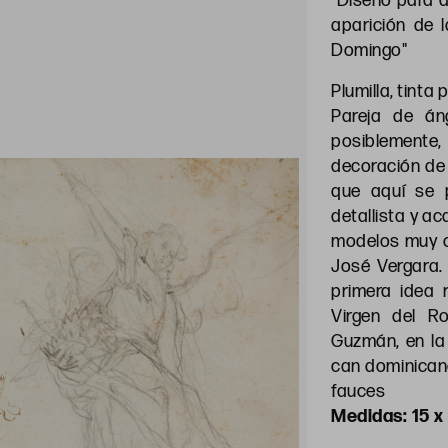
"Diseño para 
aparición de 
Domingo"
Plumilla, tinta
Pareja de áng
posiblement
decoración de 
que aquí se 
detallista y a
modelos muy c
José Vergara.
primera idea 
Virgen del R
Guzmán, en la
can dominican
fauces
15 x