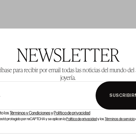
TE 123
LOTE 124
NEWSLETTER
íbase para recibir por email todas las noticias del mundo del 
joyería.
SUSCRIBIR
L
to los
Términos y Condiciones
y
Política de privacidad
o está protegido por reCAPTCHA y se aplican la
Política de privacidad
y los
Términos de servicio