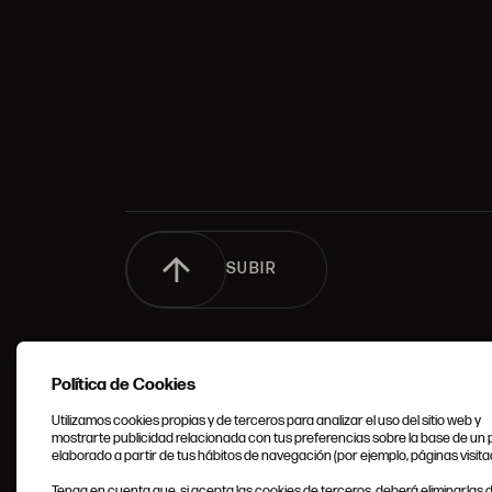
SUBIR
Política de Cookies
Utilizamos cookies propias y de terceros para analizar el uso del sitio web y
mostrarte publicidad relacionada con tus preferencias sobre la base de un p
elaborado a partir de tus hábitos de navegación (por ejemplo, páginas visita
CONDIC
Tenga en cuenta que, si acepta las cookies de terceros, deberá eliminarlas