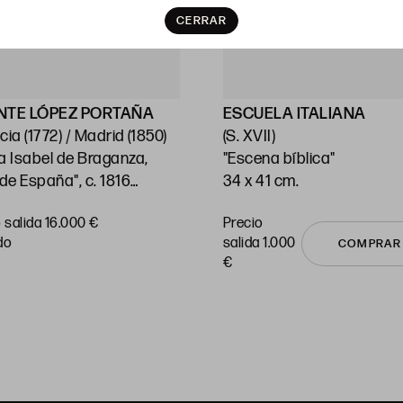
CERRAR
NTE LÓPEZ PORTAÑA
ESCUELA ITALIANA
cia (1772) / Madrid (1850)
(S. XVII)
a Isabel de Braganza,
"Escena bíblica"
 de España", c. 1816
34 x 41 cm.
41 cm.
 salida 16.000 €
Precio
do
salida 1.000
COMPRAR
€