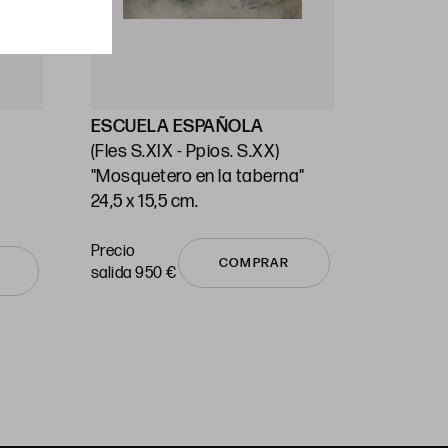
ESCUELA ESPAÑOLA
BALDO
(Fles S.XIX - Ppios. S.XX)
Reus (Ta
"Mosquetero en la taberna"
Barcelon
24,5 x 15,5 cm.
"Playa c
pescado
Precio sa
65 x 98
Precio
COMPRAR
vendido
salida 950 €