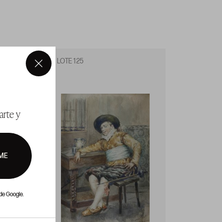
LOTE 125
LOTE 1
×
arte y
ME
de Google.