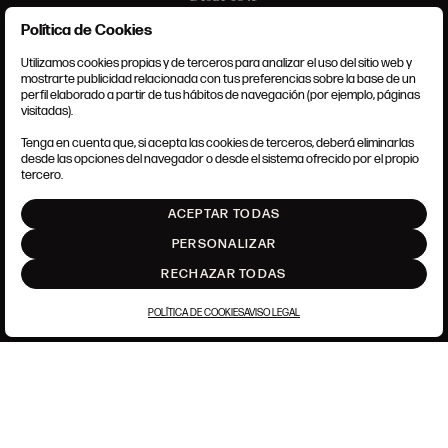
Política de Cookies
Utilizamos cookies propias y de terceros para analizar el uso del sitio web y
mostrarte publicidad relacionada con tus preferencias sobre la base de un
perfil elaborado a partir de tus hábitos de navegación (por ejemplo, páginas
CONDICIONES GENERALES
visitadas).
AVISO LEGAL
POLÍTICA DE PRIVACIDAD
Tenga en cuenta que, si acepta las cookies de terceros, deberá eliminarlas
POLÍTICA DE COOKIES
desde las opciones del navegador o desde el sistema ofrecido por el propio
AJUSTE DE COOKIES
tercero.
INTRANET
ACEPTAR TODAS
SUBIR
PERSONALIZAR
RECHAZAR TODAS
POLÍTICA DE COOKIES
AVISO LEGAL