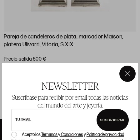
Pareja de candeleros de plata, marcador Maison,
A
platero Ulivarri, Vitoria, S.XIX
P
Precio salida 600 €
vendido
×
NEWSLETTER
Suscríbase para recibir por email todas las noticias
del mundo del arte y joyería.
TU EMAIL
SUSCRIBIRME
Acepto los
Términos y Condiciones
y
Política de privacidad