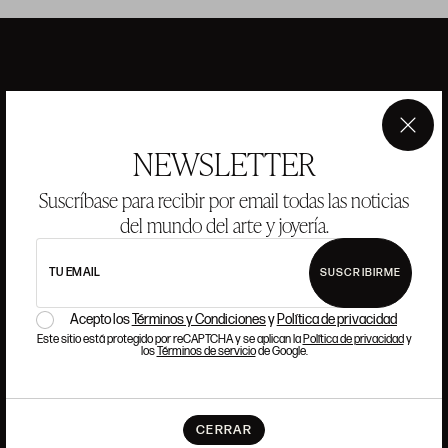
ANSORENA
×
NEWSLETTER
HISTORIA
ANSORENA
EQUIPO
Suscríbase para recibir por email todas las noticias
del mundo del arte y joyería.
JOYERÍA
GALERÍA
SUBASTAS
VALORACIONES
TU EMAIL
SUSCRIBIRME
PREGUNTAS FRECUENTES
Acepto los
Términos y Condiciones
y
Política de privacidad
CONTACTO
Este sitio está protegido por reCAPTCHA y se aplican la
Política de privacidad
y
los
Términos de servicio
de Google.
DÓNDE ESTAMOS
CERRAR