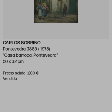
CARLOS SOBRINO
J
Pontevedra (1885 / 1978)
M
"Casa barroca, Pontevedra"
"
50 x 32 cm
5
Precio salida 1.200 €
P
vendido