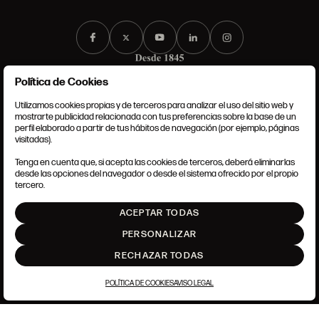
Política de Cookies
Utilizamos cookies propias y de terceros para analizar el uso del sitio web y
mostrarte publicidad relacionada con tus preferencias sobre la base de un
perfil elaborado a partir de tus hábitos de navegación (por ejemplo, páginas
CONDICIONES GENERALES
visitadas).
AVISO LEGAL
POLÍTICA DE PRIVACIDAD
Tenga en cuenta que, si acepta las cookies de terceros, deberá eliminarlas
POLÍTICA DE COOKIES
desde las opciones del navegador o desde el sistema ofrecido por el propio
AJUSTE DE COOKIES
tercero.
INTRANET
ACEPTAR TODAS
SUBIR
PERSONALIZAR
RECHAZAR TODAS
POLÍTICA DE COOKIES
AVISO LEGAL