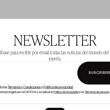
TE 2
LOTE 3
NEWSLETTER
íbase para recibir por email todas las noticias del mundo del 
joyería.
SUSCRIBIR
L
to los
Términos y Condiciones
y
Política de privacidad
o está protegido por reCAPTCHA y se aplican la
Política de privacidad
y los
Términos de servicio