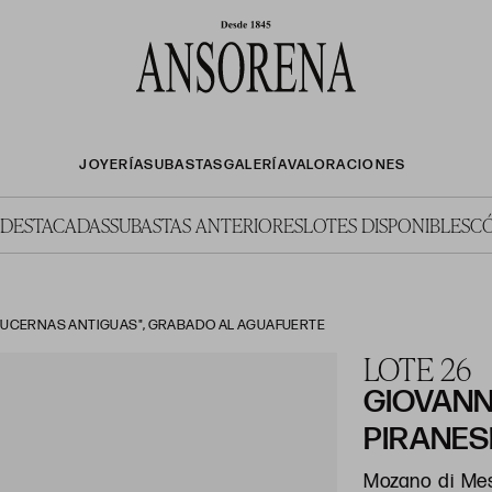
JOYERÍA
SUBASTAS
GALERÍA
VALORACIONES
 DESTACADAS
SUBASTAS ANTERIORES
LOTES DISPONIBLES
C
 "LUCERNAS ANTIGUAS", GRABADO AL AGUAFUERTE
LOTE 26
GIOVANN
PIRANES
Mozano di Mestr