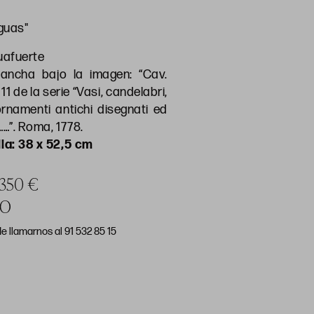
guas"
uafuerte
ancha bajo la imagen: “Cav.
. 11 de la serie “Vasi, candelabri,
rnamenti antichi disegnati ed
 ……”. Roma, 1778.
la: 38 x 52,5 cm
a 350 €
DO
e llamarnos al 91 532 85 15