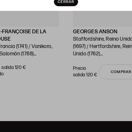
CERRAR
-FRANÇOISE DE LA
GEORGES ANSON
OUSE
Staffordshire, Reino Unid
ncia (1741) / Vanikoro,
(1697) / Hertfordshire, Rei
 Salomón (1788)
Unido (1762)
 Cartas del Océano
"Chile"
 salida 120 €
ico y sus islas"
Huella: 21,5 x 38 cm c/u
Precio
COMPRAR
do
salida 120 €
: 54 x 74 cm