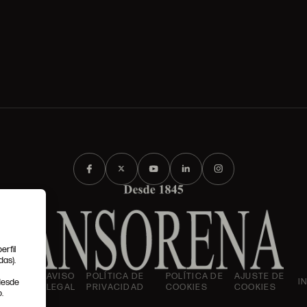
erfil
das).
IONES
AVISO
POLÍTICA DE
POLÍTICA DE
AJUSTE DE
I
 desde
LES
LEGAL
PRIVACIDAD
COOKIES
COOKIES
.