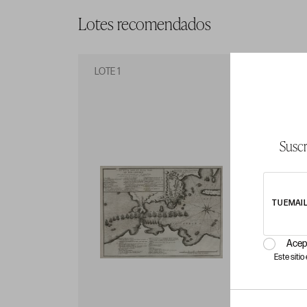
Lotes recomendados
LOTE 1
LO
Suscr
TU EMAI
Acep
Este siti