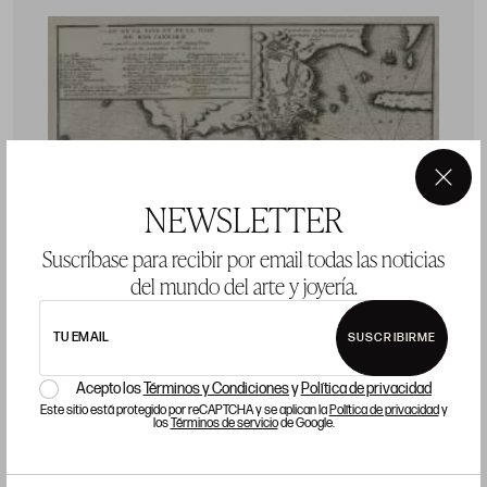
×
NEWSLETTER
Suscríbase para recibir por email todas las noticias
del mundo del arte y joyería.
TU EMAIL
SUSCRIBIRME
Acepto los
Términos y Condiciones
y
Política de privacidad
CHARLES SEVIN DE QUINCY
J
Este sitio está protegido por reCAPTCHA y se aplican la
Política de privacidad
y
los
Términos de servicio
de Google.
Meaux, Francia / París, Francia (c.1660 - 1738)
"Río de Janeiro. Carta náutica"
"
p