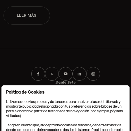
LEER MÁS
Política de Cookies
Utilizamos cookies propias y de terceros para analizar el uso del sitio web y
mostrarte publicidad relacionada con tus preferencias sobre la base de un
perfil elaborado a partir de tus hábitos de navegación (por ejemplo, páginas
CONDICIONES GENERALES
visitadas).
AVISO LEGAL
POLÍTICA DE PRIVACIDAD
Tenga en cuenta que, si acepta las cookies de terceros, deberá eliminarlas
POLÍTICA DE COOKIES
desde las opciones del navegador o desde el sistema ofrecido por el propio
AJUSTE DE COOKIES