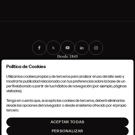
Política de Cookies
Utilizamos cookies propias y de terceros para analizar el uso del sitio web y
mostrarte publicidad relacionada con tus preferencias sobre la base de un
perfil elaborado a partir de tus hábitos de navegación (por ejemplo, páginas
CONDICIONES GENERALES
visitadas).
AVISO LEGAL
POLÍTICA DE PRIVACIDAD
Tenga en cuenta que, si acepta las cookies de terceros, deberá eliminarlas
POLÍTICA DE COOKIES
desde las opciones del navegador o desde el sistema ofrecido por el propio
AJUSTE DE COOKIES
tercero.
INTRANET
ACEPTAR TODAS
SUBIR
PERSONALIZAR