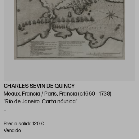
CHARLES SEVIN DE QUINCY
J
Meaux, Francia / París, Francia (c.1660 - 1738)
"Río de Janeiro. Carta náutica"
"
p
Huella: 21 x 28 cm; papel: 25,5 x 38,5 cm
Precio salida 120 €
P
vendido