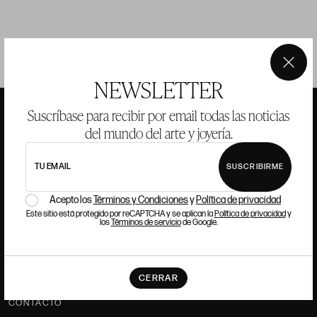
×
NEWSLETTER
Suscríbase para recibir por email todas las noticias
del mundo del arte y joyería.
ANSORENA
TU EMAIL
SUSCRIBIRME
HISTORIA
ANSORENA
Acepto los
Términos y Condiciones
y
Política de privacidad
EQUIPO
Este sitio está protegido por reCAPTCHA y se aplican la
Política de privacidad
y
los
Términos de servicio
de Google.
JOYERÍA
GALERÍA
SUBASTAS
VALORACIONES
CERRAR
PREGUNTAS FRECUENTES
CONTACTO