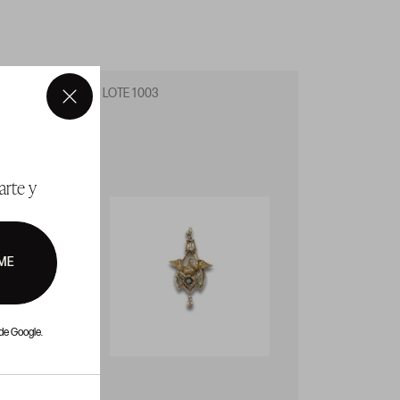
LOTE 1003
LOTE 1
×
arte y
ME
de Google.