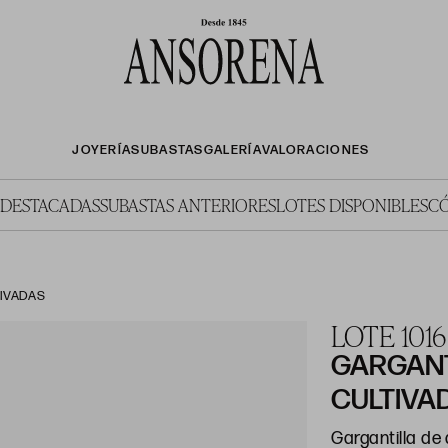
JOYERÍA
SUBASTAS
GALERÍA
VALORACIONES
 DESTACADAS
SUBASTAS ANTERIORES
LOTES DISPONIBLES
C
TIVADAS
LOTE 1016
GARGANT
CULTIVA
Gargantilla de 