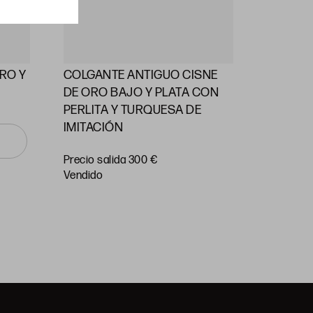
RO Y
COLGANTE ANTIGUO CISNE
ALFILE
DE ORO BAJO Y PLATA CON
PERLAS
PERLITA Y TURQUESA DE
IMITACIÓN
Precio
salida 55
Precio salida 300 €
vendido