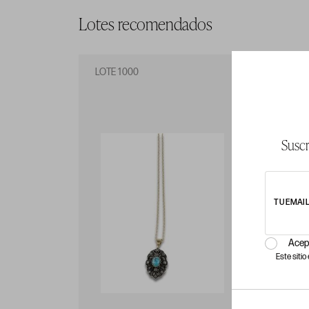
Lotes recomendados
LOTE 1000
LO
Suscr
TU EMAI
Acep
Este siti