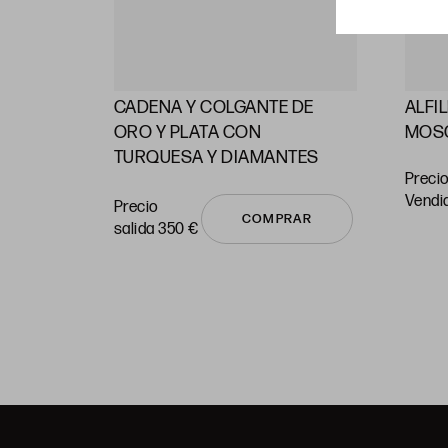
CADENA Y COLGANTE DE
ALFI
RAS
ORO Y PLATA CON
MOS
TURQUESA Y DIAMANTES
Precio
vendi
Precio
COMPRAR
salida 350 €