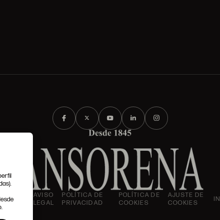
erfil
das).
IONES
AVISO
POLÍTICA DE
POLÍTICA DE
AJUSTE DE
I
 desde
LES
LEGAL
PRIVACIDAD
COOKIES
COOKIES
.