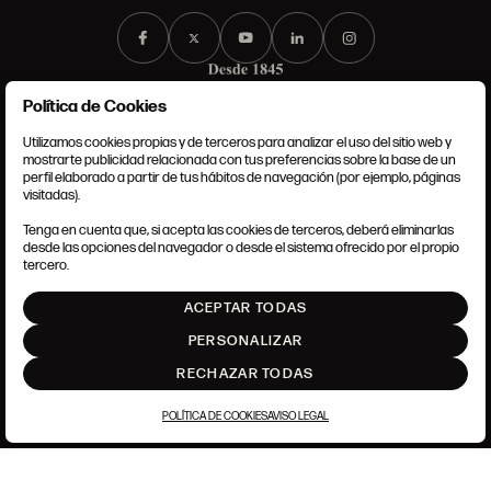
Política de Cookies
Utilizamos cookies propias y de terceros para analizar el uso del sitio web y
mostrarte publicidad relacionada con tus preferencias sobre la base de un
perfil elaborado a partir de tus hábitos de navegación (por ejemplo, páginas
CONDICIONES GENERALES
visitadas).
AVISO LEGAL
POLÍTICA DE PRIVACIDAD
Tenga en cuenta que, si acepta las cookies de terceros, deberá eliminarlas
POLÍTICA DE COOKIES
desde las opciones del navegador o desde el sistema ofrecido por el propio
AJUSTE DE COOKIES
tercero.
INTRANET
ACEPTAR TODAS
SUBIR
PERSONALIZAR
RECHAZAR TODAS
POLÍTICA DE COOKIES
AVISO LEGAL