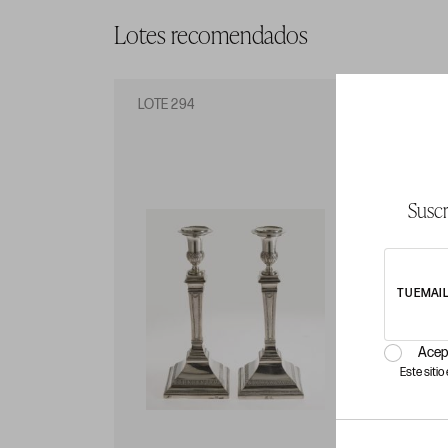
Lotes recomendados
LOTE 294
LO
Suscr
TU EMAI
Acep
Este siti