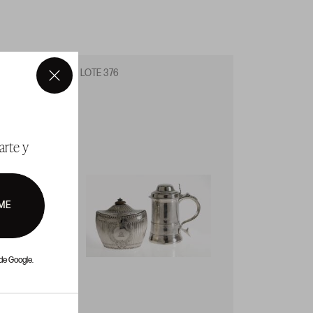
LOTE 376
LOTE 3
×
arte y
ME
de Google.