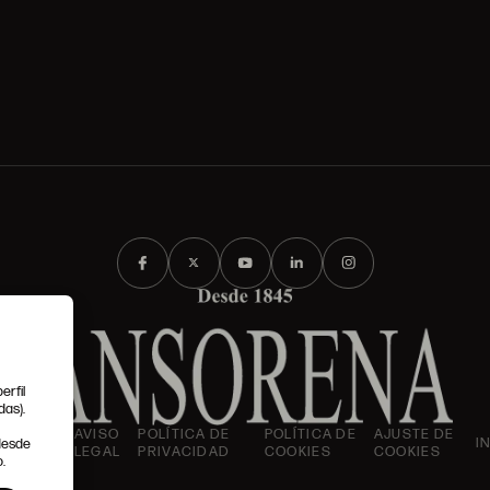
erfil
das).
IONES
AVISO
POLÍTICA DE
POLÍTICA DE
AJUSTE DE
I
 desde
LES
LEGAL
PRIVACIDAD
COOKIES
COOKIES
.