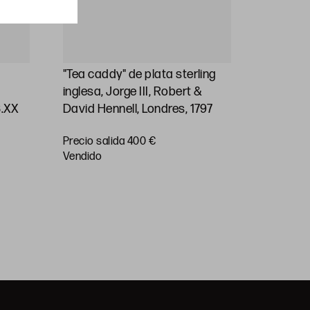
"Tea caddy" de plata sterling
Jarra de
inglesa, Jorge III, Robert &
plata ste
S.XX
David Hennell, Londres, 1797
1830
Precio salida 400 €
vendido
Precio sa
vendido