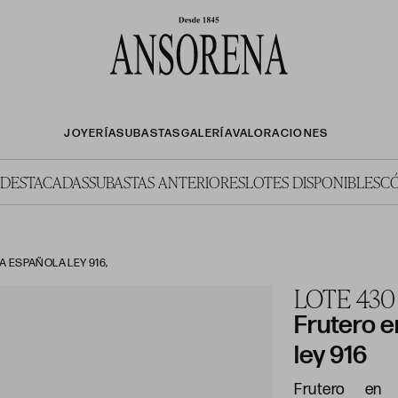
JOYERÍA
SUBASTAS
GALERÍA
VALORACIONES
 DESTACADAS
SUBASTAS ANTERIORES
LOTES DISPONIBLES
C
A ESPAÑOLA LEY 916,
LOTE 430
Frutero e
ley 916
Frutero en 