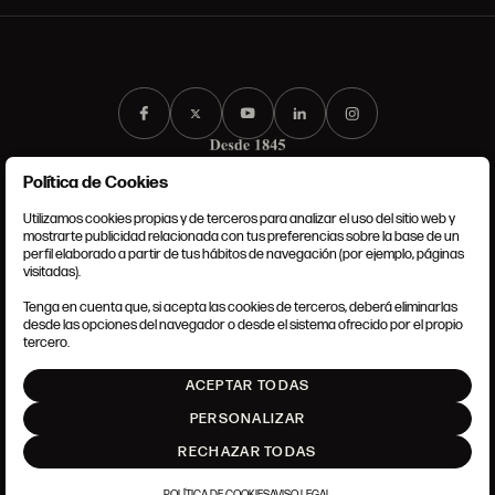
Política de Cookies
Utilizamos cookies propias y de terceros para analizar el uso del sitio web y
mostrarte publicidad relacionada con tus preferencias sobre la base de un
perfil elaborado a partir de tus hábitos de navegación (por ejemplo, páginas
CONDICIONES GENERALES
visitadas).
AVISO LEGAL
POLÍTICA DE PRIVACIDAD
Tenga en cuenta que, si acepta las cookies de terceros, deberá eliminarlas
POLÍTICA DE COOKIES
desde las opciones del navegador o desde el sistema ofrecido por el propio
AJUSTE DE COOKIES
tercero.
INTRANET
ACEPTAR TODAS
SUBIR
PERSONALIZAR
RECHAZAR TODAS