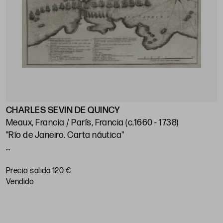
CHARLES SEVIN DE QUINCY
J
Meaux, Francia / París, Francia (c.1660 - 1738)
"Río de Janeiro. Carta náutica"
"
p
Huella: 21 x 28 cm; papel: 25,5 x 38,5 cm
Precio salida 120 €
P
vendido