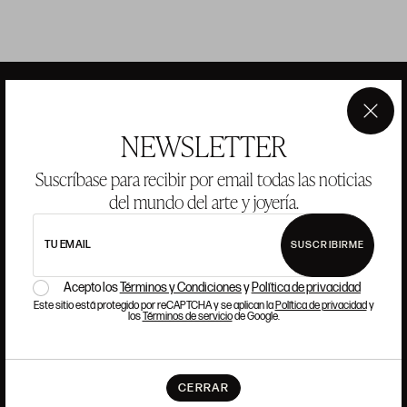
×
NEWSLETTER
ANSORENA
Suscríbase para recibir por email todas las noticias
HISTORIA
ANSORENA
del mundo del arte y joyería.
EQUIPO
TU EMAIL
SUSCRIBIRME
JOYERÍA
GALERÍA
SUBASTAS
VALORACIONES
Acepto los
Términos y Condiciones
y
Política de privacidad
Este sitio está protegido por reCAPTCHA y se aplican la
Política de privacidad
y
los
Términos de servicio
de Google.
PREGUNTAS FRECUENTES
CONTACTO
CERRAR