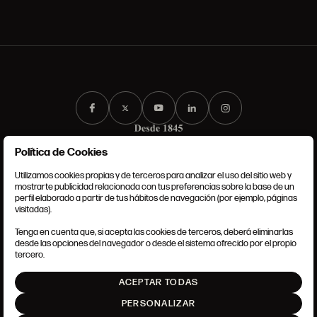
Política de Cookies
Utilizamos cookies propias y de terceros para analizar el uso del sitio web y
mostrarte publicidad relacionada con tus preferencias sobre la base de un
perfil elaborado a partir de tus hábitos de navegación (por ejemplo, páginas
CONDICIONES GENERALES
visitadas).
AVISO LEGAL
POLÍTICA DE PRIVACIDAD
Tenga en cuenta que, si acepta las cookies de terceros, deberá eliminarlas
POLÍTICA DE COOKIES
desde las opciones del navegador o desde el sistema ofrecido por el propio
AJUSTE DE COOKIES
tercero.
INTRANET
ACEPTAR TODAS
SUBIR
PERSONALIZAR