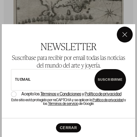
×
NEWSLETTER
Suscríbase para recibir por email todas las noticias
del mundo del arte y joyería.
TU EMAIL
SUSCRIBIRME
CHARLES SEVIN DE QUINCY
J
Meaux, Francia / París, Francia (c.1660 - 1738)
Acepto los
Términos y Condiciones
y
Política de privacidad
"Río de Janeiro. Carta náutica"
"
Este sitio está protegido por reCAPTCHA y se aplican la
Política de privacidad
y
los
Términos de servicio
de Google.
p
Huella: 21 x 28 cm; papel: 25,5 x 38,5 cm
Precio salida 120 €
P
vendido
CERRAR