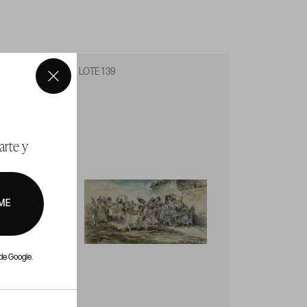
LOTE 139
LOTE 1
×
arte y
ME
de Google.