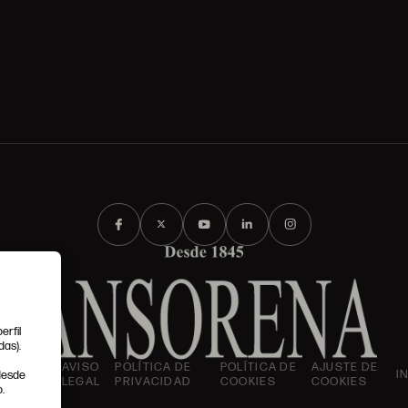
erfil
das).
IONES
AVISO
POLÍTICA DE
POLÍTICA DE
AJUSTE DE
I
 desde
LES
LEGAL
PRIVACIDAD
COOKIES
COOKIES
.