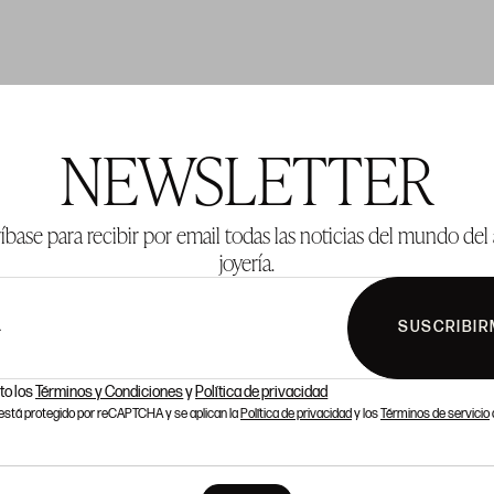
TE 137
LOTE 138
NEWSLETTER
íbase para recibir por email todas las noticias del mundo del 
joyería.
SUSCRIBIR
L
to los
Términos y Condiciones
y
Política de privacidad
o está protegido por reCAPTCHA y se aplican la
Política de privacidad
y los
Términos de servicio