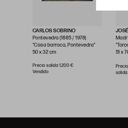
CARLOS SOBRINO
JOSÉ
999)
Pontevedra (1885 / 1978)
Madri
"Casa barroca, Pontevedra"
"Toro
50 x 32 cm
51 x 
Precio salida 1.200 €
Preci
RAR
vendido
salida