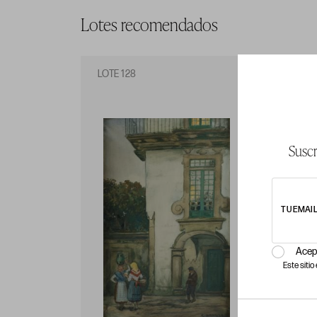
Lotes recomendados
LOTE 128
LO
Suscr
TU EMAI
Acep
Este siti