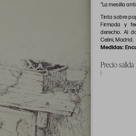
"La mesilla ant
Tinta sobre pa
Firmada y fe
derecho. Al d
Celini, Madrid.
Enc
Precio salida