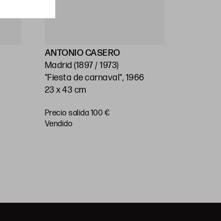
ANTONIO CASERO
ESCUEL
Madrid (1897 / 1973)
(S.XX)
"Fiesta de carnaval", 1966
"Pueblo"
23 x 43 cm
34 x 47 
Precio salida 100 €
Precio
vendido
salida 50