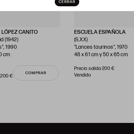
CERRAR
 LÓPEZ CANITO
ESCUELA ESPAÑOLA
d (1942)
(S.XX)
s", 1990
"Lances taurinos", 1970
70 cm
48 x 61 cm y 50 x 65 cm
Precio salida 200 €
o
COMPRAR
vendido
 200 €