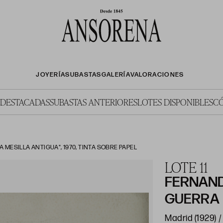
JOYERÍA
SUBASTAS
GALERÍA
VALORACIONES
 DESTACADAS
SUBASTAS ANTERIORES
LOTES DISPONIBLES
C
 MESILLA ANTIGUA", 1970, TINTA SOBRE PAPEL
LOTE 11
FERNAND
GUERRA
Madrid (1929) / 