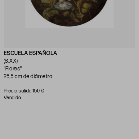
ESCUELA ESPAÑOLA
E
(S.XX)
(
"Flores"
"
25,5 cm de diámetro
1
Precio salida 150 €
P
vendido