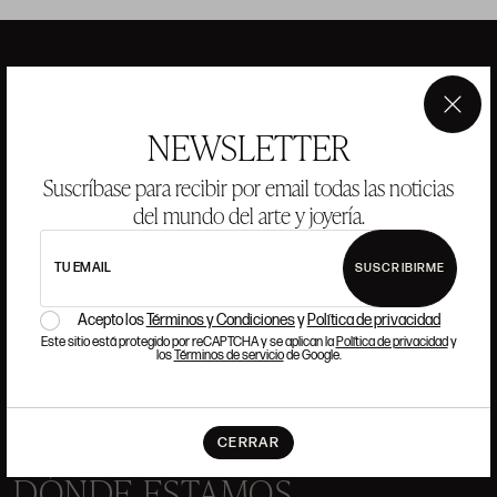
ANSORENA
×
NEWSLETTER
HISTORIA
ANSORENA
Suscríbase para recibir por email todas las noticias
EQUIPO
del mundo del arte y joyería.
JOYERÍA
GALERÍA
TU EMAIL
SUSCRIBIRME
SUBASTAS
VALORACIONES
Acepto los
Términos y Condiciones
y
Política de privacidad
PREGUNTAS FRECUENTES
Este sitio está protegido por reCAPTCHA y se aplican la
Política de privacidad
y
los
Términos de servicio
de Google.
CONTACTO
CERRAR
DÓNDE ESTAMOS