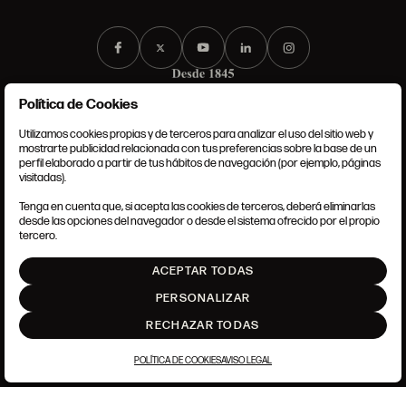
Política de Cookies
Utilizamos cookies propias y de terceros para analizar el uso del sitio web y
mostrarte publicidad relacionada con tus preferencias sobre la base de un
perfil elaborado a partir de tus hábitos de navegación (por ejemplo, páginas
CONDICIONES GENERALES
visitadas).
AVISO LEGAL
POLÍTICA DE PRIVACIDAD
Tenga en cuenta que, si acepta las cookies de terceros, deberá eliminarlas
POLÍTICA DE COOKIES
desde las opciones del navegador o desde el sistema ofrecido por el propio
AJUSTE DE COOKIES
tercero.
INTRANET
ACEPTAR TODAS
SUBIR
PERSONALIZAR
RECHAZAR TODAS
POLÍTICA DE COOKIES
AVISO LEGAL