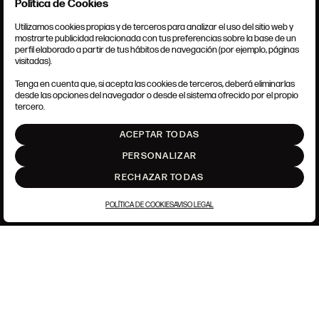
Política de Cookies
Utilizamos cookies propias y de terceros para analizar el uso del sitio web y
mostrarte publicidad relacionada con tus preferencias sobre la base de un
perfil elaborado a partir de tus hábitos de navegación (por ejemplo, páginas
CONDICIONES GENERALES
visitadas).
AVISO LEGAL
POLÍTICA DE PRIVACIDAD
Tenga en cuenta que, si acepta las cookies de terceros, deberá eliminarlas
POLÍTICA DE COOKIES
desde las opciones del navegador o desde el sistema ofrecido por el propio
AJUSTE DE COOKIES
tercero.
INTRANET
ACEPTAR TODAS
SUBIR
PERSONALIZAR
RECHAZAR TODAS
POLÍTICA DE COOKIES
AVISO LEGAL