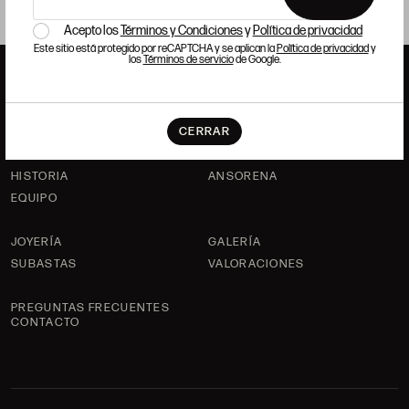
Acepto los
Términos y Condiciones
y
Política de privacidad
Este sitio está protegido por reCAPTCHA y se aplican la
Política de privacidad
y
los
Términos de servicio
de Google.
ANSORENA
CERRAR
HISTORIA
ANSORENA
EQUIPO
JOYERÍA
GALERÍA
SUBASTAS
VALORACIONES
PREGUNTAS FRECUENTES
CONTACTO