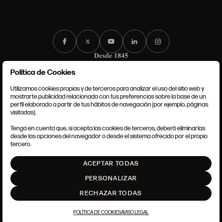
Política de Cookies
Utilizamos cookies propias y de terceros para analizar el uso del sitio web y
mostrarte publicidad relacionada con tus preferencias sobre la base de un
perfil elaborado a partir de tus hábitos de navegación (por ejemplo, páginas
CONDICIONES GENERALES
visitadas).
AVISO LEGAL
POLÍTICA DE PRIVACIDAD
Tenga en cuenta que, si acepta las cookies de terceros, deberá eliminarlas
POLÍTICA DE COOKIES
desde las opciones del navegador o desde el sistema ofrecido por el propio
AJUSTE DE COOKIES
tercero.
INTRANET
ACEPTAR TODAS
SUBIR
PERSONALIZAR
RECHAZAR TODAS
POLÍTICA DE COOKIES
AVISO LEGAL