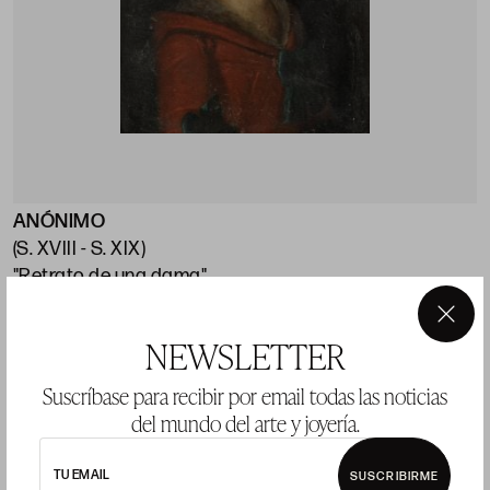
ANÓNIMO
E
(S. XVIII - S. XIX)
(
"Retrato de una dama"
"
60 x 49 cm.
7
×
NEWSLETTER
Precio salida 200 €
P
vendido
Suscríbase para recibir por email todas las noticias
del mundo del arte y joyería.
TU EMAIL
SUSCRIBIRME