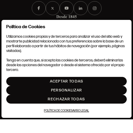
Política de Cookies
Utilizamos cookies propias y de terceros para analizar el uso del sitio web y
mostrarte publicidad relacionada con tus preferencias sobre la base de un
perfil elaborado a partir de tus hábitos de navegación (por ejemplo, páginas
CONDICIONES GENERALES
visitadas).
AVISO LEGAL
POLÍTICA DE PRIVACIDAD
Tenga en cuenta que, si acepta las cookies de terceros, deberá eliminarlas
POLÍTICA DE COOKIES
desde las opciones del navegador o desde el sistema ofrecido por el propio
AJUSTE DE COOKIES
tercero.
INTRANET
ACEPTAR TODAS
SUBIR
PERSONALIZAR
RECHAZAR TODAS
POLÍTICA DE COOKIES
AVISO LEGAL