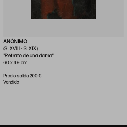
ANÓNIMO
E
(S. XVIII - S. XIX)
(
"Retrato de una dama"
"
60 x 49 cm.
7
Precio salida 200 €
P
vendido