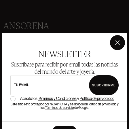
ANSORENA
HISTORIA
ANSORENA
EQUIPO
×
NEWSLETTER
JOYERÍA
GALERÍA
Suscríbase para recibir por email todas las noticias
SUBASTAS
VALORACIONES
del mundo del arte y joyería.
PREGUNTAS FRECUENTES
TU EMAIL
CONTACTO
SUSCRIBIRME
Acepto los
Términos y Condiciones
y
Política de privacidad
Este sitio está protegido por reCAPTCHA y se aplican la
Política de privacidad
y
los
Términos de servicio
de Google.
DÓNDE ESTAMOS