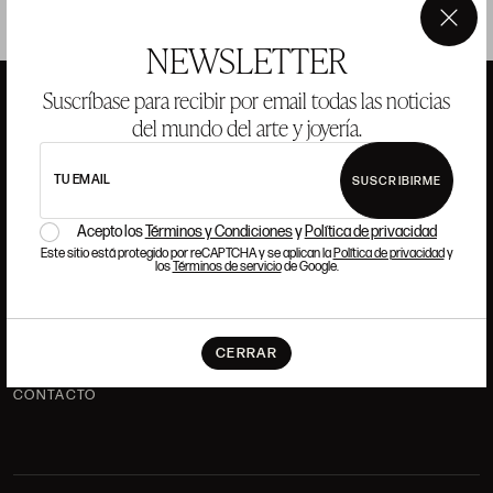
×
NEWSLETTER
Suscríbase para recibir por email todas las noticias
del mundo del arte y joyería.
ANSORENA
TU EMAIL
SUSCRIBIRME
HISTORIA
ANSORENA
Acepto los
Términos y Condiciones
y
Política de privacidad
EQUIPO
Este sitio está protegido por reCAPTCHA y se aplican la
Política de privacidad
y
los
Términos de servicio
de Google.
JOYERÍA
GALERÍA
SUBASTAS
VALORACIONES
CERRAR
PREGUNTAS FRECUENTES
CONTACTO