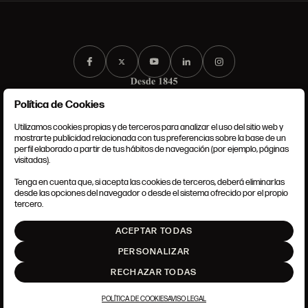
Política de Cookies
Utilizamos cookies propias y de terceros para analizar el uso del sitio web y
mostrarte publicidad relacionada con tus preferencias sobre la base de un
perfil elaborado a partir de tus hábitos de navegación (por ejemplo, páginas
CONDICIONES GENERALES
visitadas).
AVISO LEGAL
POLÍTICA DE PRIVACIDAD
Tenga en cuenta que, si acepta las cookies de terceros, deberá eliminarlas
POLÍTICA DE COOKIES
desde las opciones del navegador o desde el sistema ofrecido por el propio
AJUSTE DE COOKIES
tercero.
INTRANET
ACEPTAR TODAS
SUBIR
PERSONALIZAR
RECHAZAR TODAS
POLÍTICA DE COOKIES
AVISO LEGAL