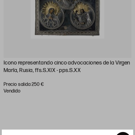
Icono representando cinco advocaciones de la Virgen
E
María, Rusia, ffs.S.XIX - pps.S.XX
(
"
Precio salida 250 €
2
vendido
P