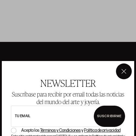
ANSORENA
×
NEWSLETTER
HISTORIA
ANSORENA
Suscríbase para recibir por email todas las noticias
EQUIPO
del mundo del arte y joyería.
JOYERÍA
GALERÍA
SUBASTAS
VALORACIONES
TU EMAIL
SUSCRIBIRME
PREGUNTAS FRECUENTES
Acepto los
Términos y Condiciones
y
Política de privacidad
CONTACTO