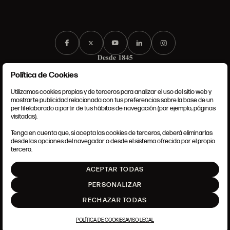
Política de Cookies
Utilizamos cookies propias y de terceros para analizar el uso del sitio web y
mostrarte publicidad relacionada con tus preferencias sobre la base de un
perfil elaborado a partir de tus hábitos de navegación (por ejemplo, páginas
CONDICIONES GENERALES
visitadas).
AVISO LEGAL
POLÍTICA DE PRIVACIDAD
Tenga en cuenta que, si acepta las cookies de terceros, deberá eliminarlas
POLÍTICA DE COOKIES
desde las opciones del navegador o desde el sistema ofrecido por el propio
AJUSTE DE COOKIES
tercero.
INTRANET
ACEPTAR TODAS
SUBIR
PERSONALIZAR
RECHAZAR TODAS
POLÍTICA DE COOKIES
AVISO LEGAL