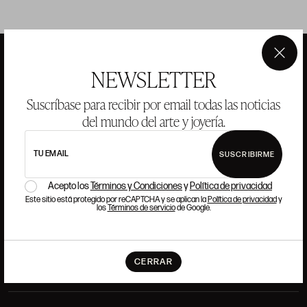
×
NEWSLETTER
ANSORENA
Suscríbase para recibir por email todas las noticias
del mundo del arte y joyería.
HISTORIA
ANSORENA
EQUIPO
TU EMAIL
SUSCRIBIRME
JOYERÍA
GALERÍA
Acepto los
Términos y Condiciones
y
Política de privacidad
SUBASTAS
VALORACIONES
Este sitio está protegido por reCAPTCHA y se aplican la
Política de privacidad
y
los
Términos de servicio
de Google.
PREGUNTAS FRECUENTES
CONTACTO
CERRAR