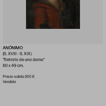
ANÓNIMO
E
(S. XVIII - S. XIX)
(
"Retrato de una dama"
"
60 x 49 cm.
7
Precio salida 200 €
P
vendido