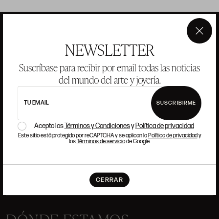
×
NEWSLETTER
ANSORENA
Suscríbase para recibir por email todas las noticias
del mundo del arte y joyería.
HISTORIA
ANSORENA
EQUIPO
TU EMAIL
SUSCRIBIRME
JOYERÍA
GALERÍA
Acepto los
Términos y Condiciones
y
Política de privacidad
SUBASTAS
VALORACIONES
Este sitio está protegido por reCAPTCHA y se aplican la
Política de privacidad
y
los
Términos de servicio
de Google.
PREGUNTAS FRECUENTES
CONTACTO
CERRAR