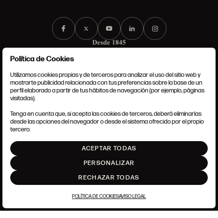
Política de Cookies
Utilizamos cookies propias y de terceros para analizar el uso del sitio web y
mostrarte publicidad relacionada con tus preferencias sobre la base de un
perfil elaborado a partir de tus hábitos de navegación (por ejemplo, páginas
CONDICIONES GENERALES
visitadas).
AVISO LEGAL
POLÍTICA DE PRIVACIDAD
Tenga en cuenta que, si acepta las cookies de terceros, deberá eliminarlas
POLÍTICA DE COOKIES
desde las opciones del navegador o desde el sistema ofrecido por el propio
AJUSTE DE COOKIES
tercero.
INTRANET
ACEPTAR TODAS
SUBIR
PERSONALIZAR
RECHAZAR TODAS
POLÍTICA DE COOKIES
AVISO LEGAL