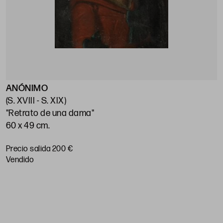
ANÓNIMO
E
(S. XVIII - S. XIX)
(
"Retrato de una dama"
"
60 x 49 cm.
7
Precio salida 200 €
P
vendido