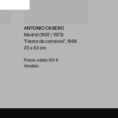
ANTONIO CASERO
ESCUEL
Madrid (1897 / 1973)
(S.XX)
"Fiesta de carnaval", 1966
"Pueblo"
23 x 43 cm
34 x 47 
Precio salida 100 €
Precio
vendido
salida 50