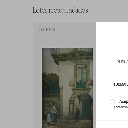
Lotes recomendados
LOTE 128
LO
Suscr
TU EMAI
Acep
Este siti