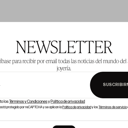
TE 137
LOTE 138
NEWSLETTER
íbase para recibir por email todas las noticias del mundo del 
joyería.
SUSCRIBIR
L
to los
Términos y Condiciones
y
Política de privacidad
o está protegido por reCAPTCHA y se aplican la
Política de privacidad
y los
Términos de servicio