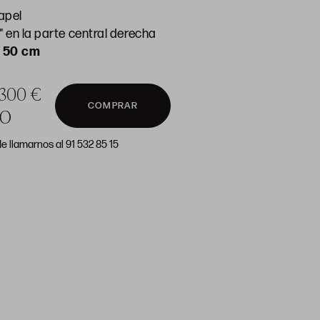
apel
 en la parte central derecha
x 50 cm
a 300 €
COMPRAR
DO
e llamarnos al 91 532 85 15