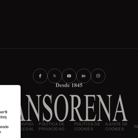
erfil
das).
IONES
AVISO
POLÍTICA DE
POLÍTICA DE
AJUSTE DE
I
 desde
LES
LEGAL
PRIVACIDAD
COOKIES
COOKIES
.