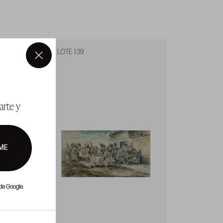
LOTE 139
LOTE 1
×
arte y
ME
de Google.