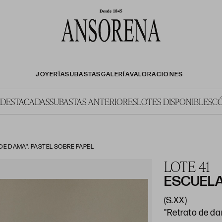
JOYERÍA
SUBASTAS
GALERÍA
VALORACIONES
 DESTACADAS
SUBASTAS ANTERIORES
LOTES DISPONIBLES
C
DE DAMA", PASTEL SOBRE PAPEL
LOTE 41
ESCUELA
(S.XX)
"Retrato de d