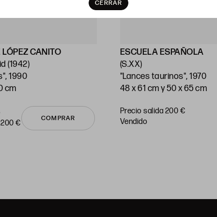
CERRAR
 LÓPEZ CANITO
ESCUELA ESPAÑOLA
d (1942)
(S.XX)
s", 1990
"Lances taurinos", 1970
70 cm
48 x 61 cm y 50 x 65 cm
Precio salida 200 €
o
COMPRAR
vendido
 200 €