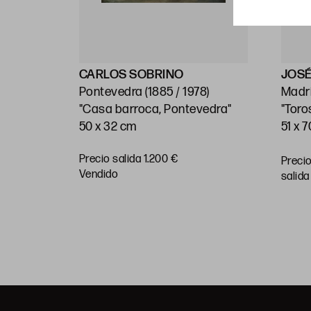
CARLOS SOBRINO
JOSÉ
999)
Pontevedra (1885 / 1978)
Madri
"Casa barroca, Pontevedra"
"Toro
50 x 32 cm
51 x 
Precio salida 1.200 €
Preci
RAR
vendido
salida