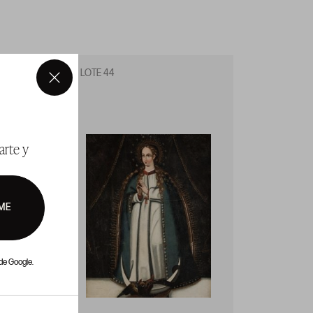
LOTE 44
LOTE 4
×
arte y
ME
de Google.