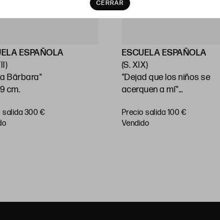
CERRAR
UELA ESPAÑOLA
ESCUELA ESPAÑOLA
II)
(S. XIX)
a Bárbara"
"Dejad que los niños se
59 cm.
acerquen a mí"
41 x 32,5 cm
 salida 300 €
Precio salida 100 €
do
vendido