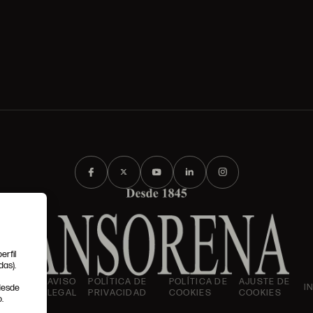
erfil
das).
IONES
AVISO
POLÍTICA DE
POLÍTICA DE
AJUSTE DE
I
 desde
LES
LEGAL
PRIVACIDAD
COOKIES
COOKIES
.