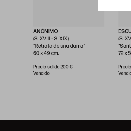
ANÓNIMO
ESC
(S. XVIII - S. XIX)
(S. XV
"Retrato de una dama"
"Sant
60 x 49 cm.
72 x 
Precio salida 200 €
Precio
vendido
vendi