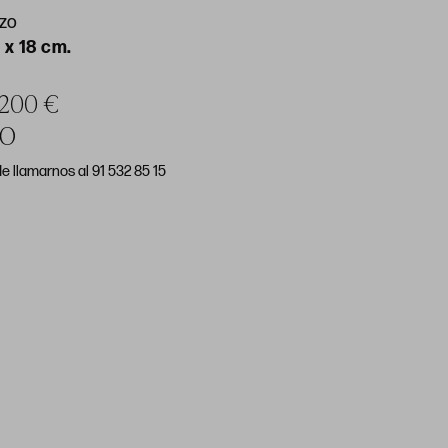
nzo
 x 18 cm.
a 200 €
DO
e llamarnos al 91 532 85 15