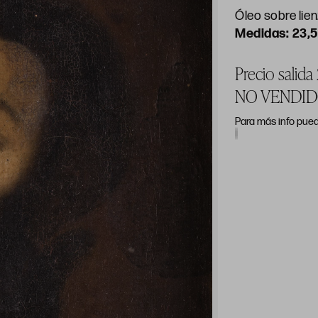
Óleo sobre lie
23,5
Precio salid
NO VENDI
Para más info pued