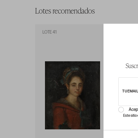
Lotes recomendados
LOTE 41
LO
Suscr
TU EMAI
Acep
Este siti