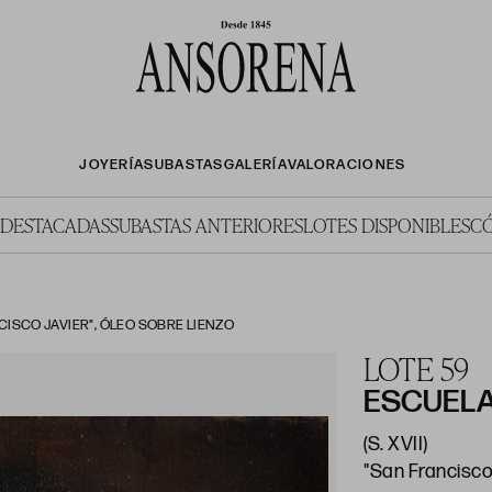
JOYERÍA
SUBASTAS
GALERÍA
VALORACIONES
 DESTACADAS
SUBASTAS ANTERIORES
LOTES DISPONIBLES
C
ISCO JAVIER", ÓLEO SOBRE LIENZO
LOTE 59
ESCUELA
(S. XVII)
"San Francisco