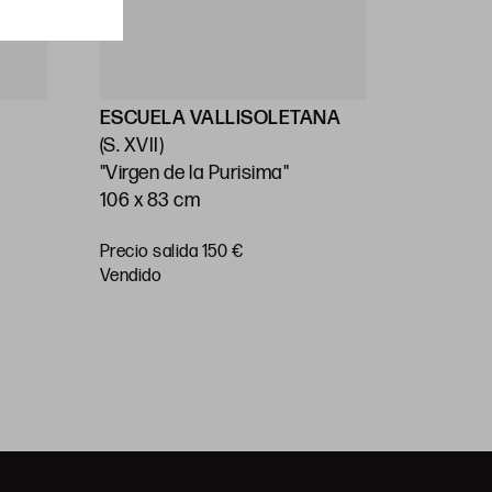
ESCUELA VALLISOLETANA
ESCUEL
(S. XVII)
(S. XVII)
"Virgen de la Purisima"
"Virgen 
106 x 83 cm
22,5 x 17
Precio salida 150 €
Precio
vendido
salida 15