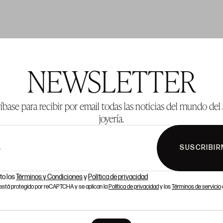
TE 42
LOTE 43
NEWSLETTER
íbase para recibir por email todas las noticias del mundo del 
joyería.
SUSCRIBIR
L
to los
Términos y Condiciones
y
Política de privacidad
o está protegido por reCAPTCHA y se aplican la
Política de privacidad
y los
Términos de servicio