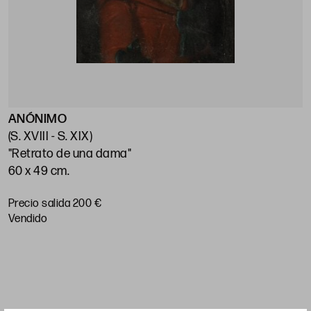
ANÓNIMO
E
(S. XVIII - S. XIX)
(
"Retrato de una dama"
"
60 x 49 cm.
7
Precio salida 200 €
P
vendido