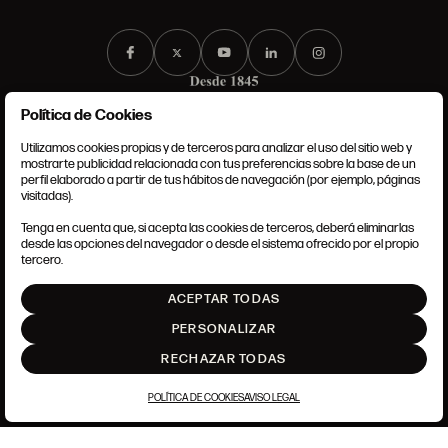
Política de Cookies
Utilizamos cookies propias y de terceros para analizar el uso del sitio web y
mostrarte publicidad relacionada con tus preferencias sobre la base de un
perfil elaborado a partir de tus hábitos de navegación (por ejemplo, páginas
CONDICIONES GENERALES
visitadas).
AVISO LEGAL
POLÍTICA DE PRIVACIDAD
Tenga en cuenta que, si acepta las cookies de terceros, deberá eliminarlas
POLÍTICA DE COOKIES
desde las opciones del navegador o desde el sistema ofrecido por el propio
AJUSTE DE COOKIES
tercero.
INTRANET
ACEPTAR TODAS
SUBIR
PERSONALIZAR
RECHAZAR TODAS
POLÍTICA DE COOKIES
AVISO LEGAL