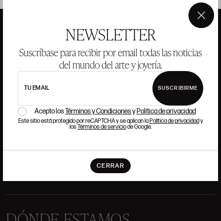
×
NEWSLETTER
ANSORENA
Suscríbase para recibir por email todas las noticias
del mundo del arte y joyería.
HISTORIA
ANSORENA
TU EMAIL
SUSCRIBIRME
EQUIPO
Acepto los
Términos y Condiciones
y
Política de privacidad
JOYERÍA
GALERÍA
Este sitio está protegido por reCAPTCHA y se aplican la
Política de privacidad
y
los
Términos de servicio
de Google.
SUBASTAS
VALORACIONES
PREGUNTAS FRECUENTES
CONTACTO
CERRAR
DÓNDE ESTAMOS