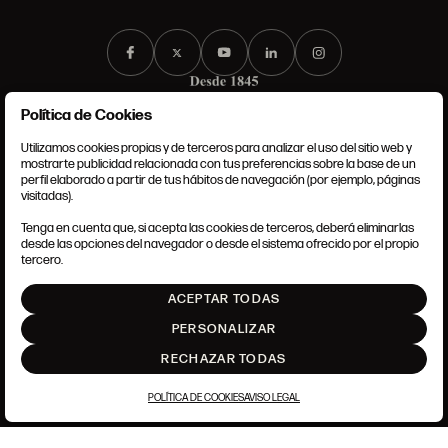
Política de Cookies
Utilizamos cookies propias y de terceros para analizar el uso del sitio web y
mostrarte publicidad relacionada con tus preferencias sobre la base de un
perfil elaborado a partir de tus hábitos de navegación (por ejemplo, páginas
CONDICIONES GENERALES
visitadas).
AVISO LEGAL
POLÍTICA DE PRIVACIDAD
Tenga en cuenta que, si acepta las cookies de terceros, deberá eliminarlas
POLÍTICA DE COOKIES
desde las opciones del navegador o desde el sistema ofrecido por el propio
AJUSTE DE COOKIES
tercero.
INTRANET
ACEPTAR TODAS
SUBIR
PERSONALIZAR
RECHAZAR TODAS
POLÍTICA DE COOKIES
AVISO LEGAL