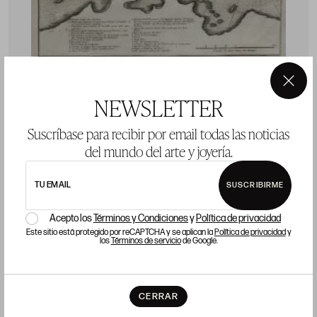
×
NEWSLETTER
CHARLES SEVIN DE QUINCY
J
Suscríbase para recibir por email todas las noticias
Meaux, Francia / París, Francia (c.1660 - 1738)
del mundo del arte y joyería.
"Río de Janeiro. Carta náutica"
"
p
TU EMAIL
SUSCRIBIRME
Huella: 21 x 28 cm; papel: 25,5 x 38,5 cm
Precio salida 120 €
P
Acepto los
Términos y Condiciones
y
Política de privacidad
vendido
Este sitio está protegido por reCAPTCHA y se aplican la
Política de privacidad
y
los
Términos de servicio
de Google.
CERRAR