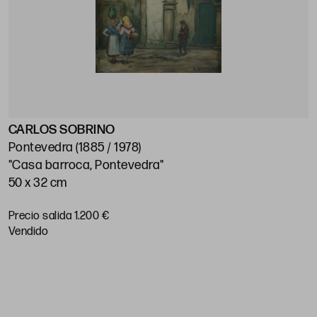
CARLOS SOBRINO
J
Pontevedra (1885 / 1978)
M
"Casa barroca, Pontevedra"
"
50 x 32 cm
5
Precio salida 1.200 €
P
vendido