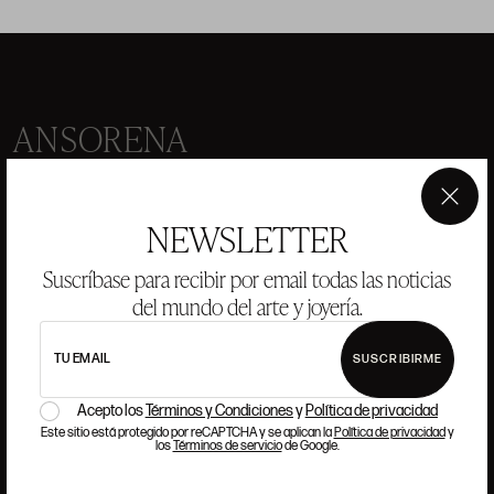
ANSORENA
HISTORIA
ANSORENA
×
EQUIPO
NEWSLETTER
JOYERÍA
GALERÍA
Suscríbase para recibir por email todas las noticias
SUBASTAS
VALORACIONES
del mundo del arte y joyería.
PREGUNTAS FRECUENTES
TU EMAIL
SUSCRIBIRME
CONTACTO
Acepto los
Términos y Condiciones
y
Política de privacidad
Este sitio está protegido por reCAPTCHA y se aplican la
Política de privacidad
y
los
Términos de servicio
de Google.