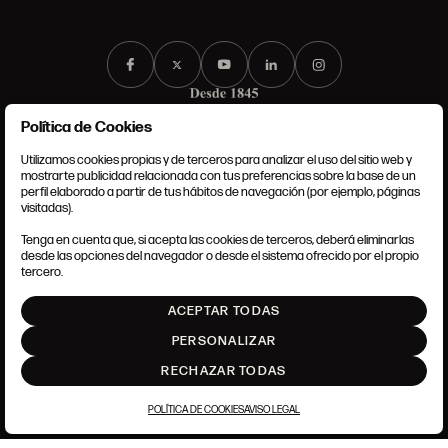
Política de Cookies
Utilizamos cookies propias y de terceros para analizar el uso del sitio web y
mostrarte publicidad relacionada con tus preferencias sobre la base de un
perfil elaborado a partir de tus hábitos de navegación (por ejemplo, páginas
CONDICIONES GENERALES
visitadas).
AVISO LEGAL
POLÍTICA DE PRIVACIDAD
Tenga en cuenta que, si acepta las cookies de terceros, deberá eliminarlas
POLÍTICA DE COOKIES
desde las opciones del navegador o desde el sistema ofrecido por el propio
AJUSTE DE COOKIES
tercero.
INTRANET
ACEPTAR TODAS
SUBIR
PERSONALIZAR
RECHAZAR TODAS
POLÍTICA DE COOKIES
AVISO LEGAL