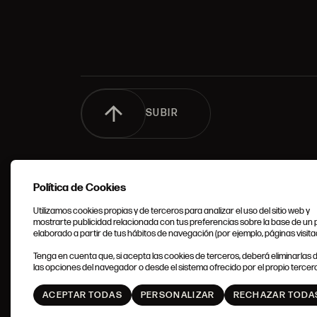
SUBIR
Política de Cookies
Utilizamos cookies propias y de terceros para analizar el uso del sitio web y
mostrarte publicidad relacionada con tus preferencias sobre la base de un p
elaborado a partir de tus hábitos de navegación (por ejemplo, páginas visita
CONDIC
Tenga en cuenta que, si acepta las cookies de terceros, deberá eliminarlas
GENERA
las opciones del navegador o desde el sistema ofrecido por el propio tercero
ACEPTAR TODAS
PERSONALIZAR
RECHAZAR TODA