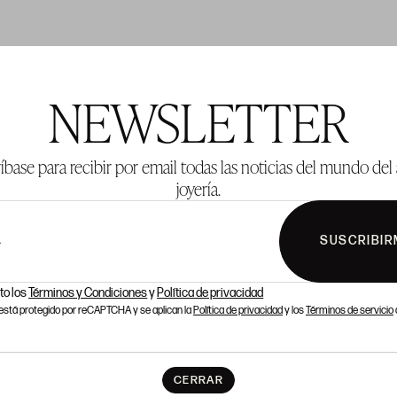
TE 894
LOTE 895
NEWSLETTER
íbase para recibir por email todas las noticias del mundo del 
joyería.
SUSCRIBIR
L
to los
Términos y Condiciones
y
Política de privacidad
o está protegido por reCAPTCHA y se aplican la
Política de privacidad
y los
Términos de servicio
CERRAR