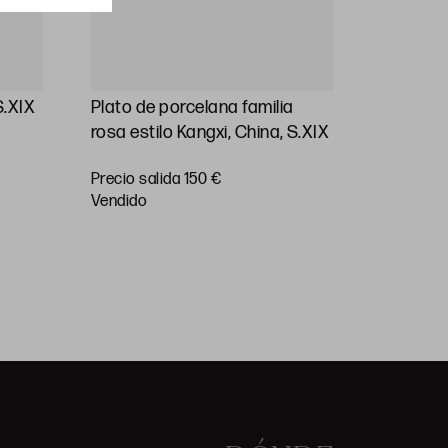
S.XIX
Plato de porcelana familia
Grupo d
rosa estilo Kangxi, China, S.XIX
chine", 
Precio salida 150 €
Precio
vendido
salida 30