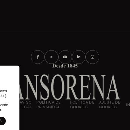
erfil
das).
IONES
AVISO
POLÍTICA DE
POLÍTICA DE
AJUSTE DE
I
 desde
LES
LEGAL
PRIVACIDAD
COOKIES
COOKIES
.
S