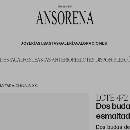
JOYERÍA
SUBASTAS
GALERÍA
VALORACIONES
 DESTACADAS
SUBASTAS ANTERIORES
LOTES DISPONIBLES
C
TADA, CHINA, S. XX,
LOTE 472
Dos buda
esmaltada
Dos budas de 