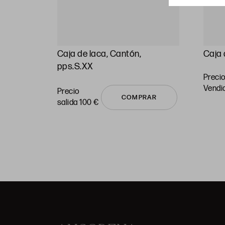
esmalte
Caja de laca, Cantón,
Caja 
XX
pps.S.XX
Precio
vendi
Precio
COMPRAR
salida 100 €