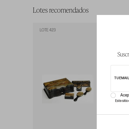
Lotes recomendados
LOTE 423
LO
Suscr
TU EMAI
Acep
Este siti