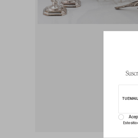
Suscr
TU EMAI
Acep
Este siti