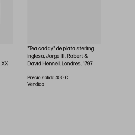
"Tea caddy" de plata sterling
Jarra de
inglesa, Jorge III, Robert &
plata ste
S.XX
David Hennell, Londres, 1797
1830
Precio salida 400 €
vendido
Precio sa
vendido