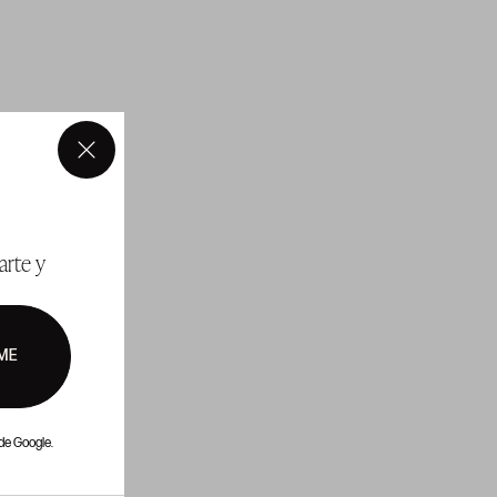
×
arte y
ME
de Google.