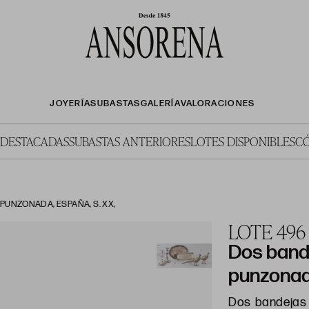
JOYERÍA
SUBASTAS
GALERÍA
VALORACIONES
 DESTACADAS
SUBASTAS ANTERIORES
LOTES DISPONIBLES
C
PUNZONADA, ESPAÑA, S. XX,
LOTE 496
Dos band
punzonad
Dos bandejas 