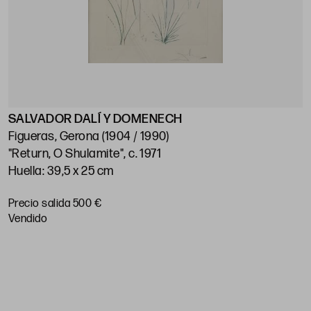
SALVADOR DALÍ Y DOMENECH
P
Figueras, Gerona (1904 / 1990)
M
"Return, O Shulamite", c. 1971
"
Huella: 39,5 x 25 cm
E
Precio salida 500 €
P
vendido