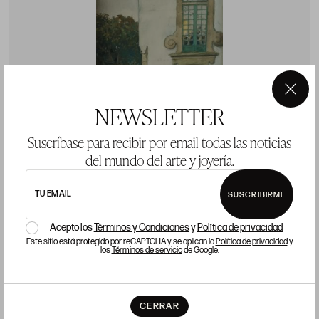
×
NEWSLETTER
Suscríbase para recibir por email todas las noticias
del mundo del arte y joyería.
TU EMAIL
SUSCRIBIRME
CARLOS SOBRINO
J
Acepto los
Términos y Condiciones
y
Política de privacidad
(1885 / 1978)
(
Este sitio está protegido por reCAPTCHA y se aplican la
Política de privacidad
y
CARLOS SOBRINO Pontevedra (1885 / 1978) "Baroque
J
los
Términos de servicio
de Google.
House, Pontevedra"
P
Precio salida 1.200 €
CERRAR
vendido