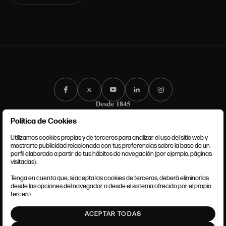
Política de Cookies
Utilizamos cookies propias y de terceros para analizar el uso del sitio web y
mostrarte publicidad relacionada con tus preferencias sobre la base de un
perfil elaborado a partir de tus hábitos de navegación (por ejemplo, páginas
CONDICIONES GENERALES
visitadas).
AVISO LEGAL
POLÍTICA DE PRIVACIDAD
Tenga en cuenta que, si acepta las cookies de terceros, deberá eliminarlas
POLÍTICA DE COOKIES
desde las opciones del navegador o desde el sistema ofrecido por el propio
AJUSTE DE COOKIES
tercero.
INTRANET
ACEPTAR TODAS
SUBIR