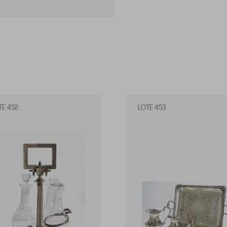
TE 452
LOTE 453