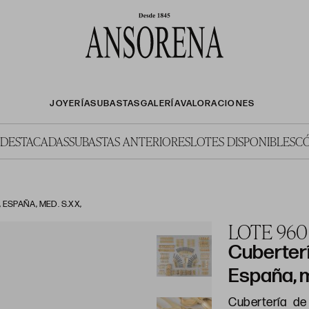
JOYERÍA
SUBASTAS
GALERÍA
VALORACIONES
 DESTACADAS
SUBASTAS ANTERIORES
LOTES DISPONIBLES
C
ESPAÑA, MED. S.XX,
LOTE 960
Cuberterí
España, 
Cubertería de