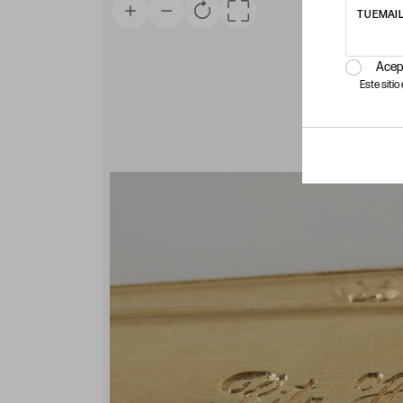
TU EMAI
Acep
Este siti