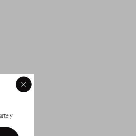
×
arte y