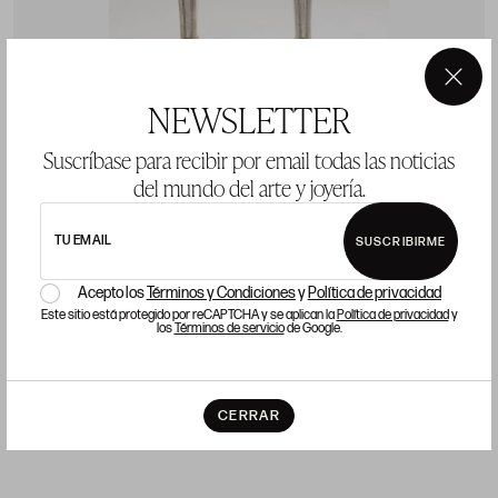
×
NEWSLETTER
Suscríbase para recibir por email todas las noticias
del mundo del arte y joyería.
Pareja de candeleros de plata, marcador Maison,
A
TU EMAIL
SUSCRIBIRME
platero Ulivarri, Vitoria, S.XIX
P
Acepto los
Términos y Condiciones
y
Política de privacidad
Este sitio está protegido por reCAPTCHA y se aplican la
Política de privacidad
y
Precio salida 600 €
los
Términos de servicio
de Google.
vendido
CERRAR