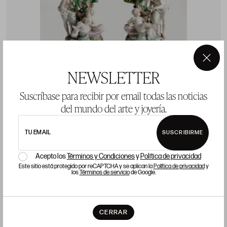
×
NEWSLETTER
Suscríbase para recibir por email todas las noticias
del mundo del arte y joyería.
Pareja de candeleros de porcelana, Alemania,
P
TU EMAIL
SUSCRIBIRME
ffs.S.XIX - pps.S.XX
E
Acepto los
Términos y Condiciones
y
Política de privacidad
P
Precio salida 400 €
COMPRAR
Este sitio está protegido por reCAPTCHA y se aplican la
Política de privacidad
y
los
Términos de servicio
de Google.
CERRAR