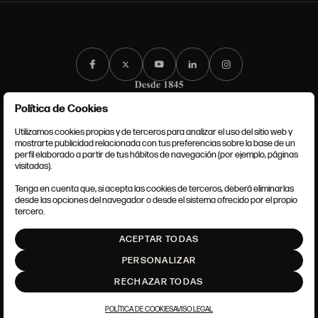
Política de Cookies
Utilizamos cookies propias y de terceros para analizar el uso del sitio web y
mostrarte publicidad relacionada con tus preferencias sobre la base de un
perfil elaborado a partir de tus hábitos de navegación (por ejemplo, páginas
CONDICIONES GENERALES
visitadas).
AVISO LEGAL
POLÍTICA DE PRIVACIDAD
Tenga en cuenta que, si acepta las cookies de terceros, deberá eliminarlas
POLÍTICA DE COOKIES
desde las opciones del navegador o desde el sistema ofrecido por el propio
AJUSTE DE COOKIES
tercero.
INTRANET
ACEPTAR TODAS
SUBIR
PERSONALIZAR
RECHAZAR TODAS
POLÍTICA DE COOKIES
AVISO LEGAL