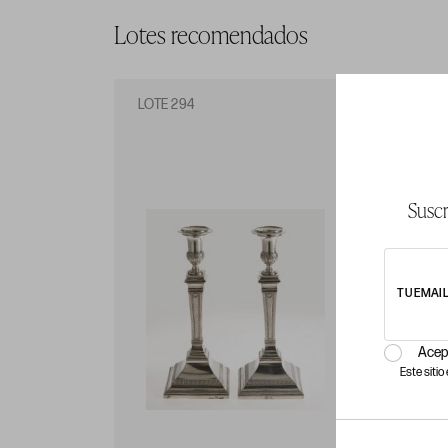
Lotes recomendados
LOTE 294
LO
Suscr
TU EMAI
Acep
Este siti