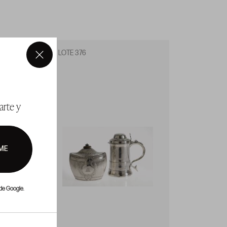
LOTE 376
LOTE 3
×
arte y
ME
de Google.