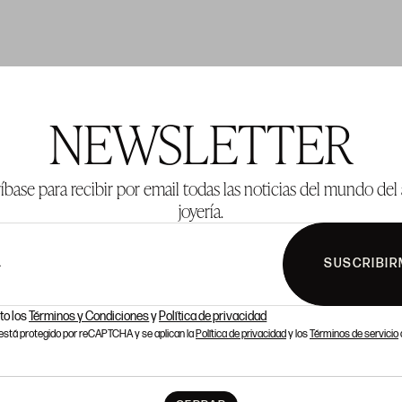
TE 304
LOTE 305
NEWSLETTER
íbase para recibir por email todas las noticias del mundo del 
joyería.
SUSCRIBIR
L
to los
Términos y Condiciones
y
Política de privacidad
o está protegido por reCAPTCHA y se aplican la
Política de privacidad
y los
Términos de servicio