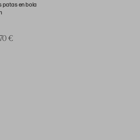
s patas en bola
m
 70 €