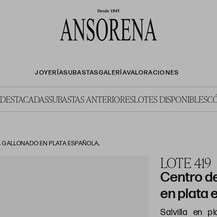
JOYERÍA
SUBASTAS
GALERÍA
VALORACIONES
 DESTACADAS
SUBASTAS ANTERIORES
LOTES DISPONIBLES
C
 GALLONADO EN PLATA ESPAÑOLA,
LOTE 419
Centro d
en plata 
Salvilla en pl