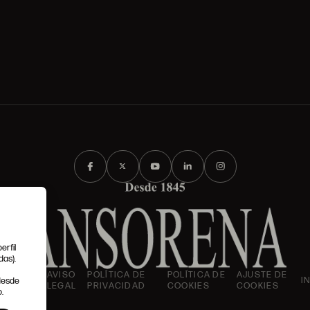
erfil
das).
IONES
AVISO
POLÍTICA DE
POLÍTICA DE
AJUSTE DE
I
 desde
LES
LEGAL
PRIVACIDAD
COOKIES
COOKIES
.