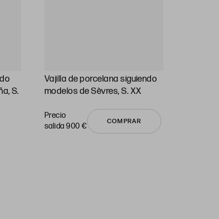
ndo
Vajilla de porcelana siguiendo
Sopera 
a, S.
modelos de Sèvres, S. XX
estampa
Pickman,
de 1932 
Precio
COMPRAR
salida 900 €