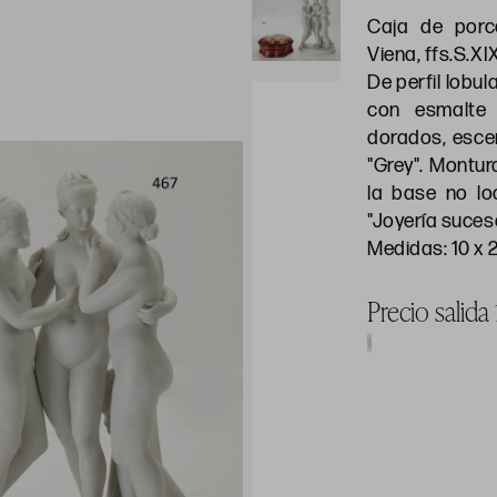
Caja de porc
Viena, ffs.S.XI
De perfil lobu
con esmalte 
dorados, esce
"Grey". Montu
la base no lo
"Joyería suces
Medidas: 10 x 
Precio salida