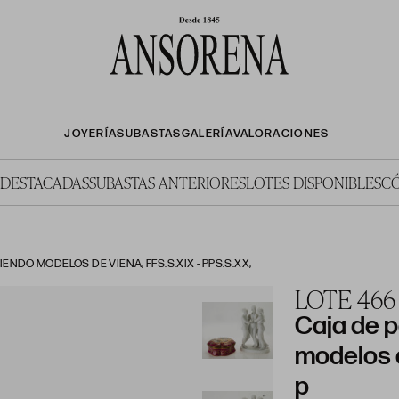
JOYERÍA
SUBASTAS
GALERÍA
VALORACIONES
 DESTACADAS
SUBASTAS ANTERIORES
LOTES DISPONIBLES
C
NDO MODELOS DE VIENA, FFS.S.XIX - PPS.S.XX,
LOTE 466
Caja de 
modelos d
p