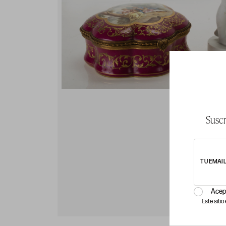
Suscr
TU EMAI
Acep
Este siti