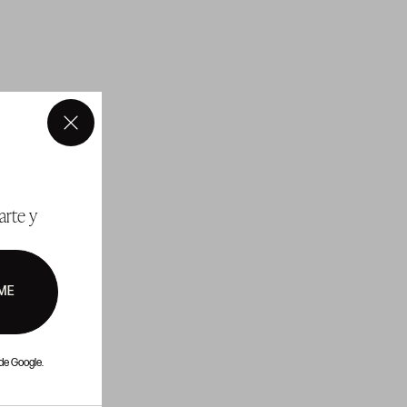
×
arte y
ME
de Google.