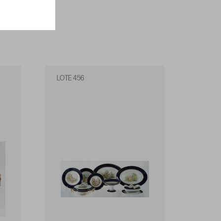
LOTE 456
LOTE 