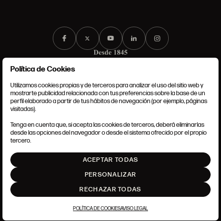
Política de Cookies
Utilizamos cookies propias y de terceros para analizar el uso del sitio web y
mostrarte publicidad relacionada con tus preferencias sobre la base de un
perfil elaborado a partir de tus hábitos de navegación (por ejemplo, páginas
CONDICIONES GENERALES
visitadas).
AVISO LEGAL
POLÍTICA DE PRIVACIDAD
Tenga en cuenta que, si acepta las cookies de terceros, deberá eliminarlas
POLÍTICA DE COOKIES
desde las opciones del navegador o desde el sistema ofrecido por el propio
AJUSTE DE COOKIES
tercero.
INTRANET
ACEPTAR TODAS
SUBIR
PERSONALIZAR
RECHAZAR TODAS
POLÍTICA DE COOKIES
AVISO LEGAL