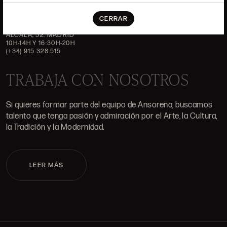
DÓNDE ESTAMOS
CERRAR
ALCALÁ, 52. MADRID
10H-14H Y 16:30H-20H
(+34) 915 328 515
TRABAJA CON NOSOTROS
Si quieres formar parte del equipo de Ansorena, buscamos
talento que tenga pasión y admiración por el Arte, la Cultura,
la Tradición y la Modernidad.
LEER MÁS