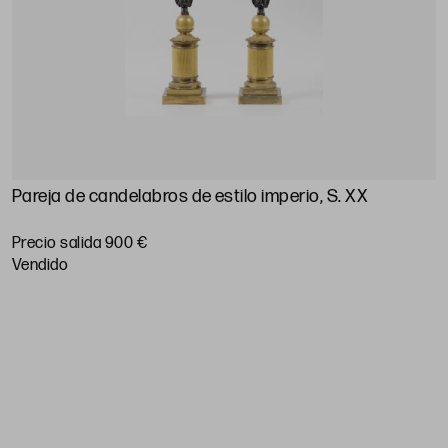
a
Pareja de candelabros de estilo imperio, S. XX
P
Precio salida 900 €
P
vendido