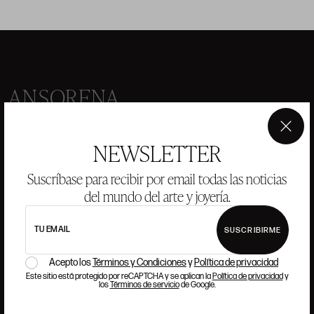
ANSORENA
HISTORIA
ANSORENA
×
NEWSLETTER
EQUIPO
Suscríbase para recibir por email todas las noticias
JOYERÍA
GALERÍA
del mundo del arte y joyería.
SUBASTAS
VALORACIONES
TU EMAIL
SUSCRIBIRME
PREGUNTAS FRECUENTES
CONTACTO
Acepto los
Términos y Condiciones
y
Política de privacidad
Este sitio está protegido por reCAPTCHA y se aplican la
Política de privacidad
y
los
Términos de servicio
de Google.