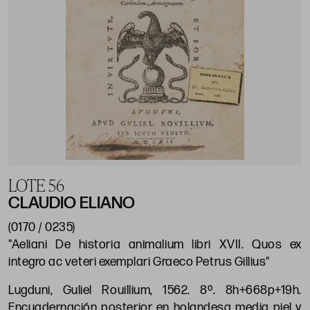
LOTE 56
CLAUDIO ELIANO
(0170 / 0235)
"Aeliani De historia animalium libri XVII. Quos ex
integro ac veteri exemplari Graeco Petrus Gillius"
Lugduni, Guliel Rouillium, 1562. 8º. 8h+668p+19h.
Encuadernación posterior en holandesa media piel y