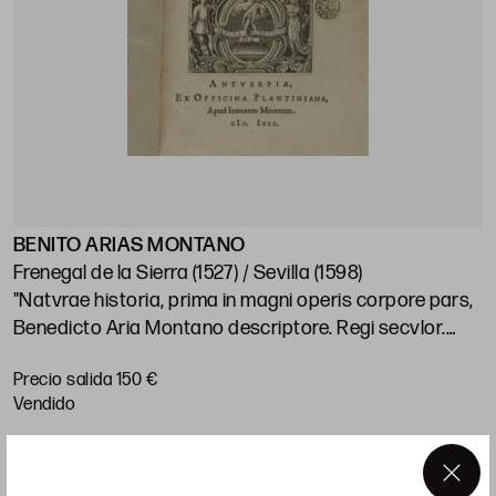
BENITO ARIAS MONTANO
"
Frenegal de la Sierra (1527) / Sevilla (1598)
s
"Natvrae historia, prima in magni operis corpore pars,
s
Benedicto Aria Montano descriptore. Regi secvlor.
R
immortali et invisibili soli Deo sac." 1601.
J
Precio salida 150 €
P
25,5 x 18 cm.
n
vendido
V
1