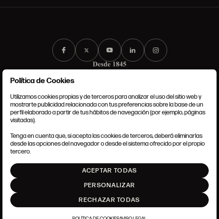
Política de Cookies
Utilizamos cookies propias y de terceros para analizar el uso del sitio web y
mostrarte publicidad relacionada con tus preferencias sobre la base de un
perfil elaborado a partir de tus hábitos de navegación (por ejemplo, páginas
CONDICIONES GENERALES
visitadas).
AVISO LEGAL
POLÍTICA DE PRIVACIDAD
Tenga en cuenta que, si acepta las cookies de terceros, deberá eliminarlas
POLÍTICA DE COOKIES
desde las opciones del navegador o desde el sistema ofrecido por el propio
AJUSTE DE COOKIES
tercero.
INTRANET
ACEPTAR TODAS
SUBIR
PERSONALIZAR
RECHAZAR TODAS