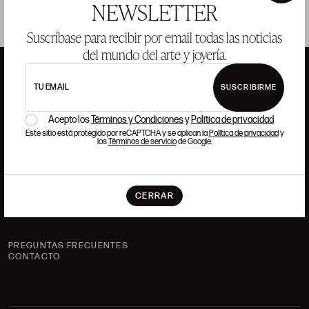
×
NEWSLETTER
Suscríbase para recibir por email todas las noticias
del mundo del arte y joyería.
TU EMAIL
SUSCRIBIRME
ANSORENA
Acepto los
Términos y Condiciones
y
Política de privacidad
Este sitio está protegido por reCAPTCHA y se aplican la
Política de privacidad
y
los
Términos de servicio
de Google.
HISTORIA
ANSORENA
EQUIPO
CERRAR
JOYERÍA
GALERÍA
SUBASTAS
VALORACIONES
PREGUNTAS FRECUENTES
CONTACTO